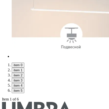
item 0
item 1
item 2
item 3
item 4
item 5
Item 1 of 6