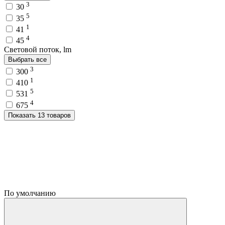
3
30
5
35
1
41
4
45
Световой поток, lm
Выбрать все
3
300
1
410
5
531
4
675
Показать 13 товаров
По умолчанию