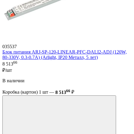
035537
Блок питания ARJ-SP-120-LINEAR-PFC-DALI2-ADJ (120W,
80-330V, 0.3-0.7A) (Arlight, IP20 Металл, 5 лет)
66
8 513
₽/шт
В наличии
66
Коробка (картон) 1 шт —
8 513
₽