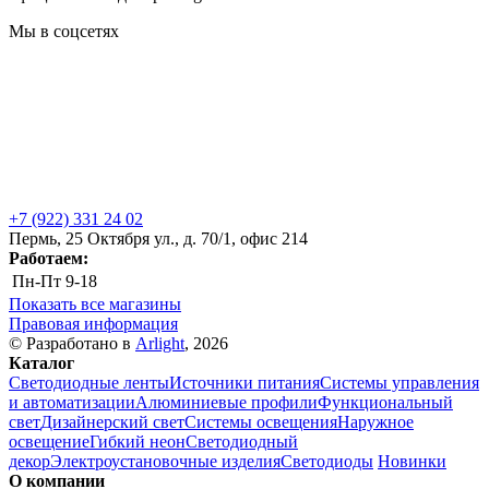
Мы в соцсетях
+7 (922) 331 24 02
Пермь, 25 Октября ул., д. 70/1, офис 214
Работаем:
Пн-Пт
9-18
Показать все магазины
Правовая информация
© Разработано в
Arlight
, 2026
Каталог
Светодиодные ленты
Источники питания
Системы управления
и автоматизации
Алюминиевые профили
Функциональный
свет
Дизайнерский свет
Системы освещения
Наружное
освещение
Гибкий неон
Светодиодный
декор
Электроустановочные изделия
Светодиоды
Новинки
О компании