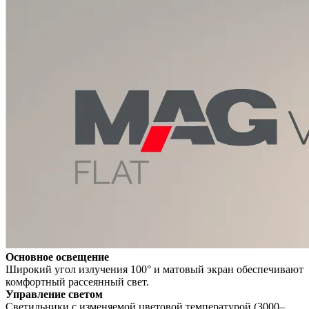
Основное освещение
Широкий угол излучения 100° и матовый экран обеспечивают
комфортный рассеянный свет.
Управление светом
Светильники с изменяемой цветовой температурой (3000–