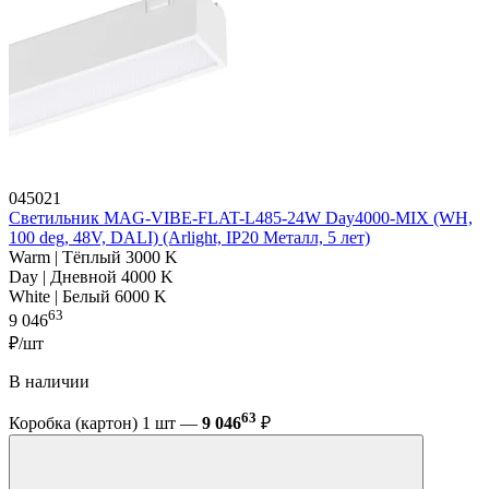
045021
Светильник MAG-VIBE-FLAT-L485-24W Day4000-MIX (WH,
100 deg, 48V, DALI) (Arlight, IP20 Металл, 5 лет)
Warm | Тёплый 3000 K
Day | Дневной 4000 K
White | Белый 6000 K
63
9 046
₽/шт
В наличии
63
Коробка (картон) 1 шт —
9 046
₽