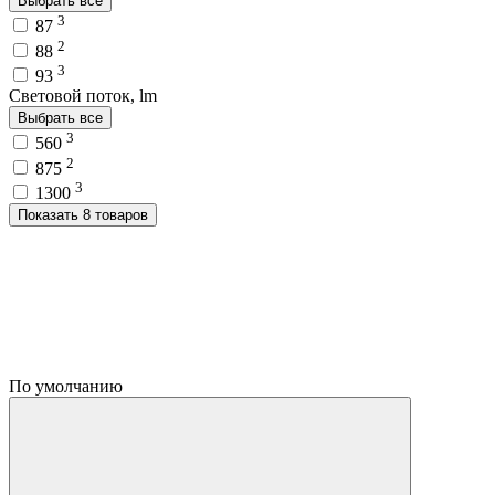
Выбрать все
3
87
2
88
3
93
Световой поток, lm
Выбрать все
3
560
2
875
3
1300
Показать 8 товаров
По умолчанию