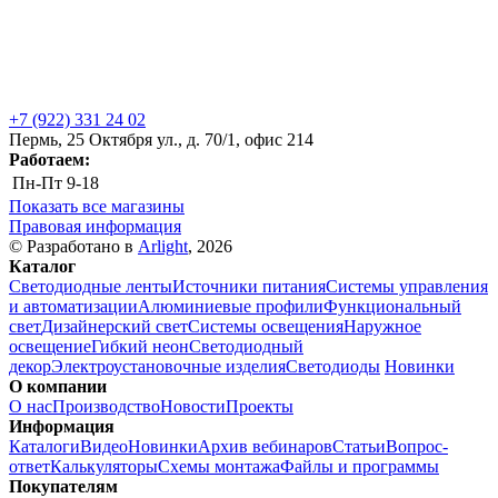
+7 (922) 331 24 02
Пермь, 25 Октября ул., д. 70/1, офис 214
Работаем:
Пн-Пт
9-18
Показать все магазины
Правовая информация
© Разработано в
Arlight
, 2026
Каталог
Светодиодные ленты
Источники питания
Системы управления
и автоматизации
Алюминиевые профили
Функциональный
свет
Дизайнерский свет
Системы освещения
Наружное
освещение
Гибкий неон
Светодиодный
декор
Электроустановочные изделия
Светодиоды
Новинки
О компании
О нас
Производство
Новости
Проекты
Информация
Каталоги
Видео
Новинки
Архив вебинаров
Статьи
Вопрос-
ответ
Калькуляторы
Схемы монтажа
Файлы и программы
Покупателям