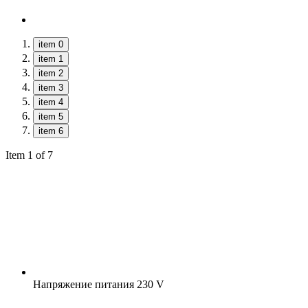
item 0
item 1
item 2
item 3
item 4
item 5
item 6
Item 1 of 7
Напряжение питания
230 V