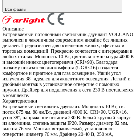
Все файлы
Описание
Встраиваемый потолочный светильник-даунлайт VOLCANO
выполнен в лаконичном современном дизайне без лишних
деталей. Предназначен для освещения жилых, офисных и
торговых помещений. Прекрасно сочетается с интерьерами в
любых стилях. Мощность 10 Вт, цветовая температура 4000 K
и высокий индекс цветопередачи (CRI>90). Благодаря
низкому показателю дискомфорта (UGR<16) создается
комфортное и приятное для глаз освещение. Узкий угол
излучения 38° идеален для акцентного освещения. Легкий и
удобный монтаж в установочное отверстие с помощью
пружин. Драйвер для подключения к сети 230 В поставляется
в комплекте.
Характеристики
Встраиваемый светильник даунлайт. Мощность 10 Вт, св.
поток 875 лм, 88 лм/Вт, дневной 4000 K, CRI>90, UGR<16,
угол 38°, напряжение питания 230 В. Белый круглый корпус
из алюминия, степень защиты IP20. Размер: диаметр 82 мм,
высота 76 мм. Монтаж встраиваемый, установочное
отверстие: диаметр 76 мм. Драйвер 20-40 В, 250 мА,