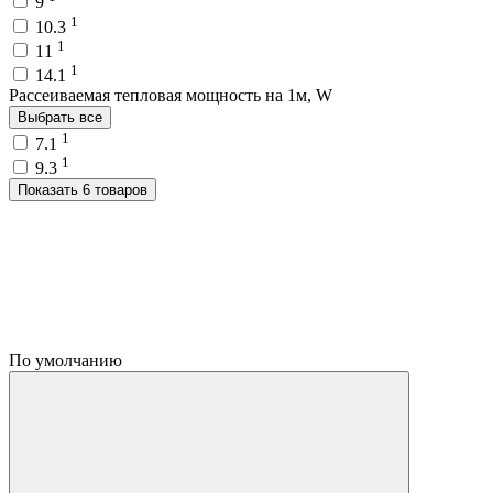
9
1
10.3
1
11
1
14.1
Рассеиваемая тепловая мощность на 1м, W
Выбрать все
1
7.1
1
9.3
Показать 6 товаров
По умолчанию