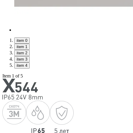
item 0
item 1
item 2
item 3
item 4
Item 1 of 5