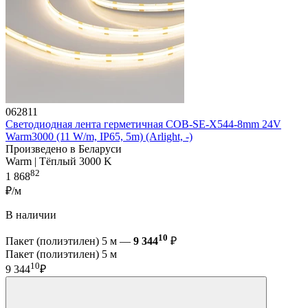
062811
Светодиодная лента герметичная COB-SE-X544-8mm 24V
Warm3000 (11 W/m, IP65, 5m) (Arlight, -)
Произведено в Беларуси
Warm | Тёплый 3000 K
82
1 868
₽/м
В наличии
10
Пакет (полиэтилен) 5 м —
9 344
₽
Пакет (полиэтилен) 5 м
10
9 344
₽