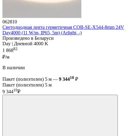
062810
Светодиодная лента герметичная COB-SE-X544-8mm 24V
Day4000 (11 W/m, IP65, 5m) (Arlight, -)
Произведено в Беларуси
Day | Дневной 4000 K
82
1 868
₽/м
В наличии
10
Пакет (полиэтилен) 5 м —
9 344
₽
Пакет (полиэтилен) 5 м
10
9 344
₽