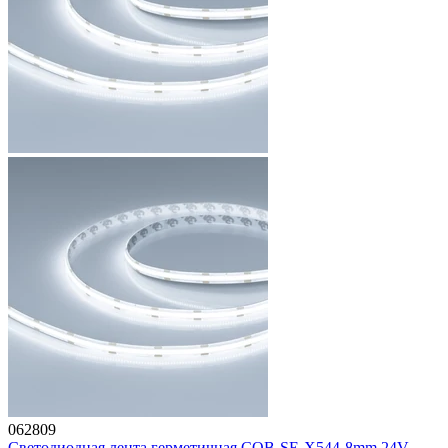
062809
Светодиодная лента герметичная COB-SE-X544-8mm 24V