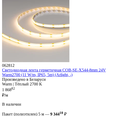
062812
Светодиодная лента герметичная COB-SE-X544-8mm 24V
Warm2700 (11 W/m, IP65, 5m) (Arlight, -)
Произведено в Беларуси
Warm | Тёплый 2700 K
82
1 868
₽/м
В наличии
10
Пакет (полиэтилен) 5 м —
9 344
₽