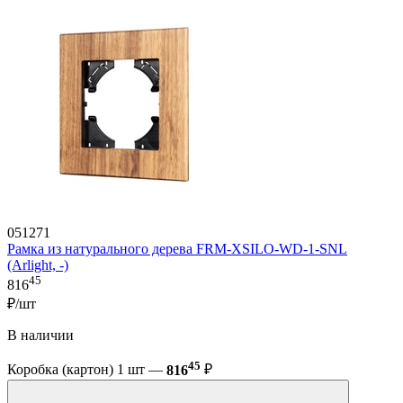
051271
Рамка из натурального дерева FRM-XSILO-WD-1-SNL
(Arlight, -)
45
816
₽/шт
В наличии
45
Коробка (картон) 1 шт —
816
₽