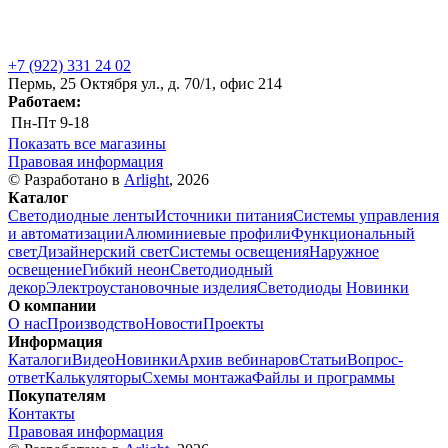
+7 (922) 331 24 02
Пермь, 25 Октября ул., д. 70/1, офис 214
Работаем:
Пн-Пт
9-18
Показать все магазины
Правовая информация
© Разработано в
Arlight
, 2026
Каталог
Светодиодные ленты
Источники питания
Системы управления
и автоматизации
Алюминиевые профили
Функциональный
свет
Дизайнерский свет
Системы освещения
Наружное
освещение
Гибкий неон
Светодиодный
декор
Электроустановочные изделия
Светодиоды
Новинки
О компании
О нас
Производство
Новости
Проекты
Информация
Каталоги
Видео
Новинки
Архив вебинаров
Статьи
Вопрос-
ответ
Калькуляторы
Схемы монтажа
Файлы и программы
Покупателям
Контакты
Правовая информация