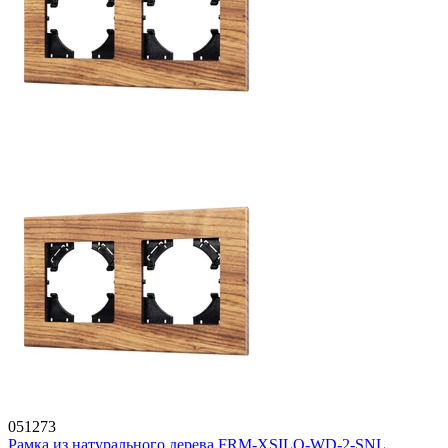
051273
Рамка из натурального дерева FRM-XSILO-WD-2-SNL