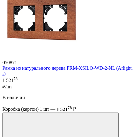
050871
Рамка из натурального дерева FRM-XSILO-WD-2-NL (Arlight,
-)
78
1 521
₽/шт
В наличии
78
Коробка (картон) 1 шт —
1 521
₽