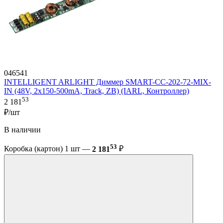
046541
INTELLIGENT ARLIGHT Диммер SMART-CC-202-72-MIX-
IN (48V, 2x150-500mA, Track, ZB) (IARL, Контроллер)
53
2 181
₽/шт
В наличии
53
Коробка (картон) 1 шт —
2 181
₽