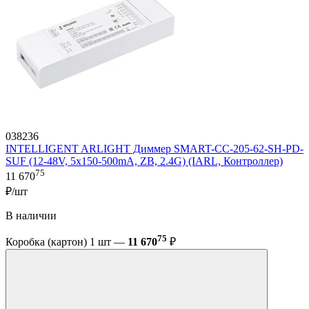
038236
INTELLIGENT ARLIGHT Диммер SMART-CC-205-62-SH-PD-
SUF (12-48V, 5x150-500mA, ZB, 2.4G) (IARL, Контроллер)
75
11 670
₽/шт
В наличии
75
Коробка (картон) 1 шт —
11 670
₽