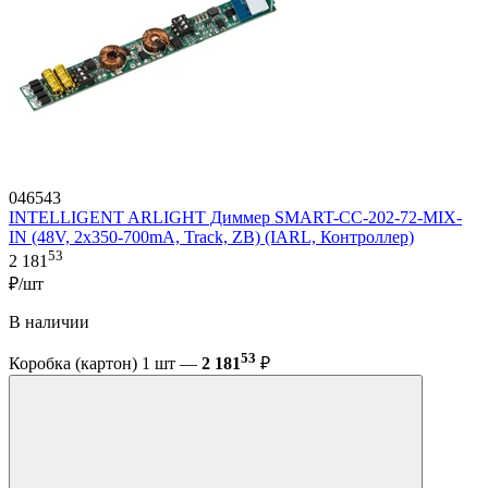
046543
INTELLIGENT ARLIGHT Диммер SMART-CC-202-72-MIX-
IN (48V, 2x350-700mA, Track, ZB) (IARL, Контроллер)
53
2 181
₽/шт
В наличии
53
Коробка (картон) 1 шт —
2 181
₽