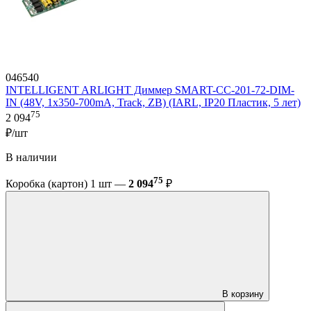
046540
INTELLIGENT ARLIGHT Диммер SMART-CC-201-72-DIM-
IN (48V, 1x350-700mA, Track, ZB) (IARL, IP20 Пластик, 5 лет)
75
2 094
₽/шт
В наличии
75
Коробка (картон) 1 шт —
2 094
₽
В корзину