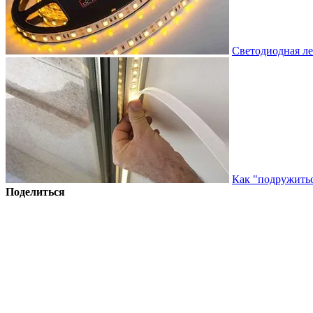
Светодиодная ле
Как "подружитьс
Поделиться