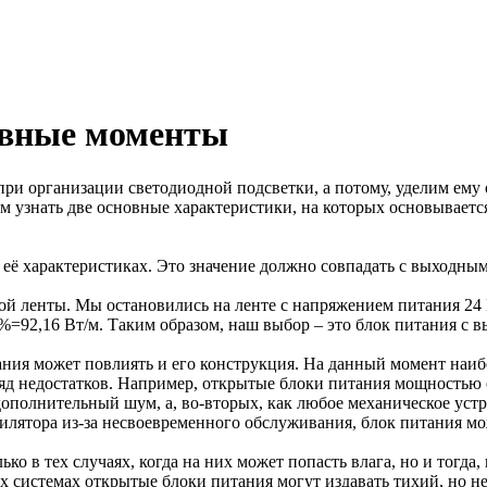
овные моменты
ри организации светодиодной подсветки, а потому, уделим ему 
ем узнать две основные характеристики, на которых основывает
её характеристиках. Это значение должно совпадать с выходным
ой ленты. Мы остановились на ленте с напряжением питания 24 В
20%=92,16 Вт/м. Таким образом, наш выбор – это блок питания 
ия может повлиять и его конструкция. На данный момент наибо
яд недостатков. Например, открытые блоки питания мощностью о
дополнительный шум, а, во-вторых, как любое механическое уст
тилятора из-за несвоевременного обслуживания, блок питания мо
ко в тех случаях, когда на них может попасть влага, но и тогда
ых системах открытые блоки питания могут издавать тихий, но 