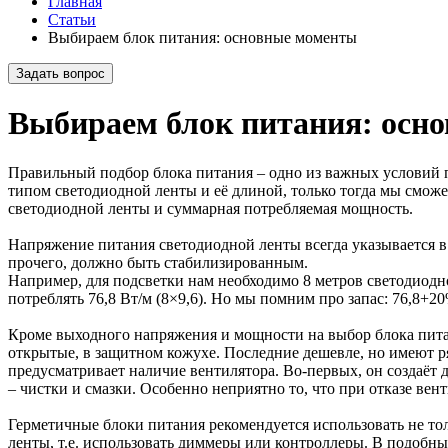
Главная
Статьи
Выбираем блок питания: основные моменты
Задать вопрос
Выбираем блок питания: осн
Правильный подбор блока питания – одно из важных условий п
типом светодиодной ленты и её длиной, только тогда мы смож
светодиодной ленты и суммарная потребляемая мощность.
Напряжение питания светодиодной ленты всегда указывается в 
прочего, должно быть стабилизированным.
Например, для подсветки нам необходимо 8 метров светодиодн
потреблять 76,8 Вт/м (8×9,6). Но мы помним про запас: 76,8+
Кроме выходного напряжения и мощности на выбор блока питан
открытые, в защитном кожухе. Последние дешевле, но имеют р
предусматривает наличие вентилятора. Во-первых, он создаёт 
– чистки и смазки. Особенно неприятно то, что при отказе вен
Герметичные блоки питания рекомендуется использовать не толь
ленты, т.е. использовать диммеры или контроллеры. В подобн