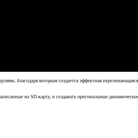
лями, благодаря которым создается эффектная переливающаяся п
аписанные на SD-карту, и создавать оригинальные динамически