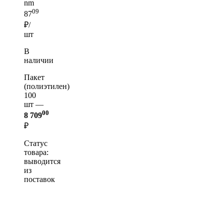
nm
09
87
₽/
шт
В
наличии
Пакет
(полиэтилен)
100
шт —
00
8 709
₽
Статус
товара:
выводится
из
поставок