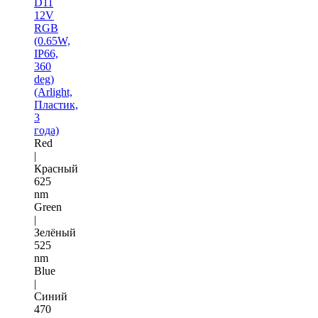
D11
12V
RGB
(0.65W,
IP66,
360
deg)
(Arlight,
Пластик,
3
года)
Red
|
Красный
625
nm
Green
|
Зелёный
525
nm
Blue
|
Синий
470