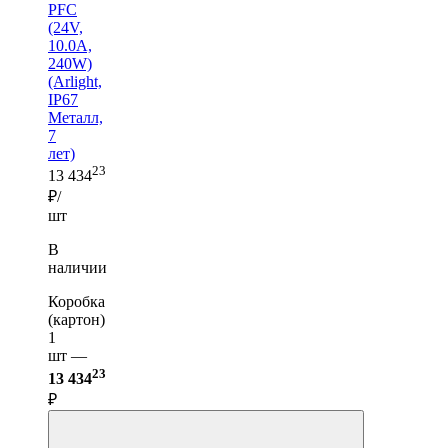
PFC
(24V,
10.0A,
240W)
(Arlight,
IP67
Металл,
7
лет)
23
13 434
₽/
шт
В
наличии
Коробка
(картон)
1
шт —
23
13 434
₽