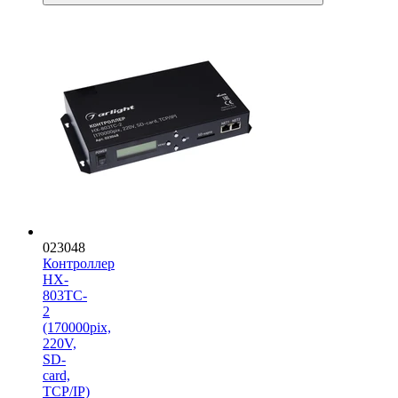
023048
Контроллер
HX-
803TC-
2
(170000pix,
220V,
SD-
card,
TCP/IP)