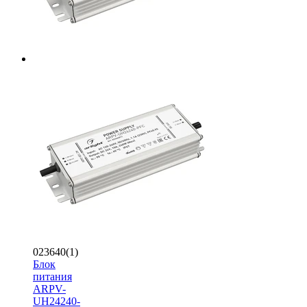
023640(1)
Блок
питания
ARPV-
UH24240-