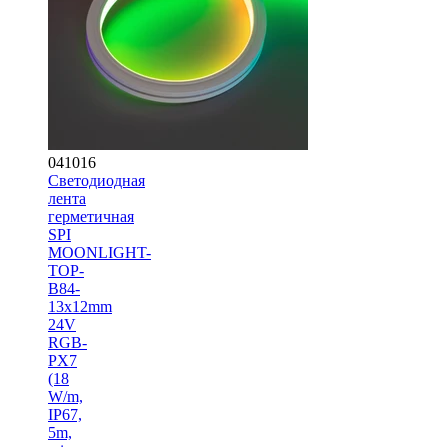
041016
Светодиодная
лента
герметичная
SPI
MOONLIGHT-
TOP-
B84-
13x12mm
24V
RGB-
PX7
(18
W/m,
IP67,
5m,