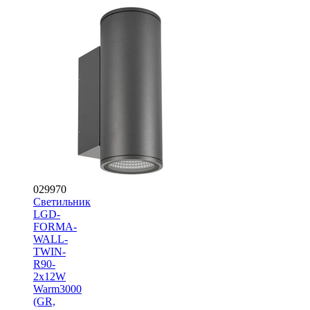
029970
Светильник
LGD-
FORMA-
WALL-
TWIN-
R90-
2x12W
Warm3000
(GR,