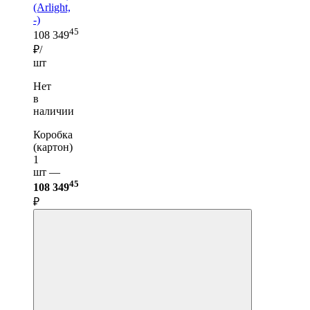
(Arlight,
-)
45
108 349
₽/
шт
Нет
в
наличии
Коробка
(картон)
1
шт —
45
108 349
₽