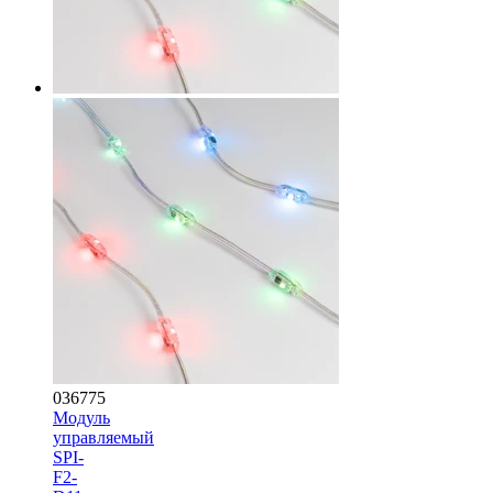
036775
Модуль
управляемый
SPI-
F2-