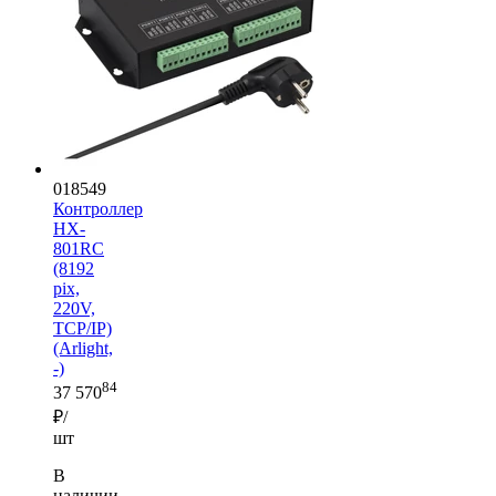
018549
Контроллер
HX-
801RC
(8192
pix,
220V,
TCP/IP)
(Arlight,
-)
84
37 570
₽/
шт
В
наличии