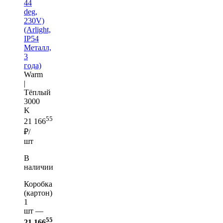
44
deg,
230V)
(Arlight,
IP54
Металл,
3
года)
Warm
|
Тёплый
3000
K
55
21 166
₽/
шт
В
наличии
Коробка
(картон)
1
шт —
55
21 166