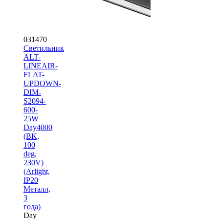
031470
Светильник
ALT-
LINEAIR-
FLAT-
UPDOWN-
DIM-
S2094-
600-
25W
Day4000
(BK,
100
deg,
230V)
(Arlight,
IP20
Металл,
3
года)
Day