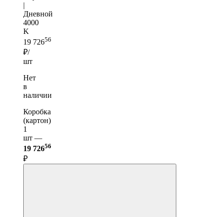
|
Дневной
4000
K
56
19 726
₽/
шт
Нет
в
наличии
Коробка
(картон)
1
шт —
56
19 726
₽