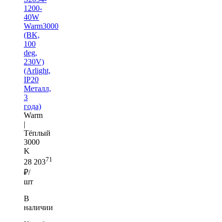
1200-
40W
Warm3000
(BK,
100
deg,
230V)
(Arlight,
IP20
Металл,
3
года)
Warm
|
Тёплый
3000
K
71
28 203
₽/
шт
В
наличии