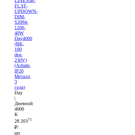
LINEAIR-
FLAT-
UPDOWN-
DIM-
S2094-
1200-
40W
Day4000
(BK,
100
deg,
230V)
(Arlight,
IP20
Металл,
3
года)
Day
|
Дневной
4000
K
71
28 203
₽/
шт