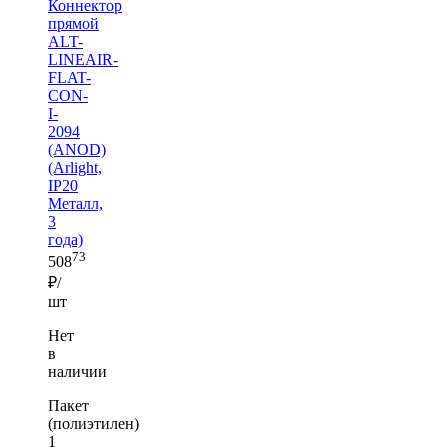
Коннектор
прямой
ALT-
LINEAIR-
FLAT-
CON-
I-
2094
(ANOD)
(Arlight,
IP20
Металл,
3
года)
73
508
₽/
шт
Нет
в
наличии
Пакет
(полиэтилен)
1