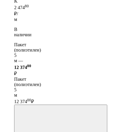
K
80
2 474
₽/
м
В
наличии
Пакет
(полиэтилен)
5
м —
00
12 374
₽
Пакет
(полиэтилен)
5
м
00
12 374
₽