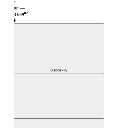
1
шт —
82
3 669
₽
В корзину