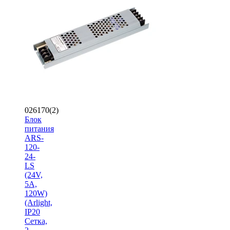
026170(2)
Блок
питания
ARS-
120-
24-
LS
(24V,
5A,
120W)
(Arlight,
IP20
Сетка,