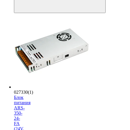
027330(1)
Блок
питания
ARS-
350-
24-
FA
(24V,