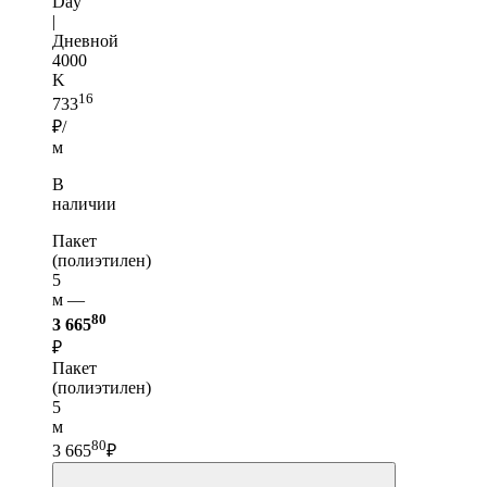
Day
|
Дневной
4000
K
16
733
₽/
м
В
наличии
Пакет
(полиэтилен)
5
м —
80
3 665
₽
Пакет
(полиэтилен)
5
м
80
3 665
₽