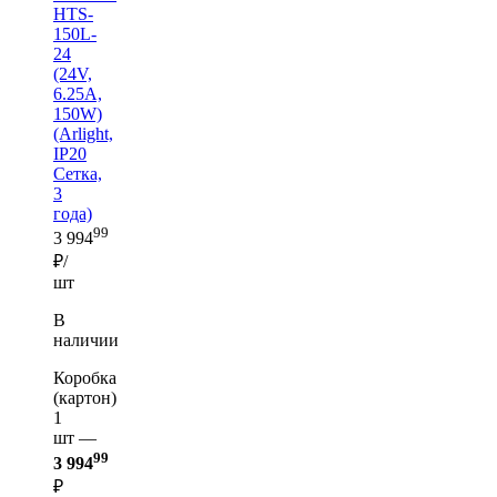
HTS-
150L-
24
(24V,
6.25A,
150W)
(Arlight,
IP20
Сетка,
3
года)
99
3 994
₽/
шт
В
наличии
Коробка
(картон)
1
шт —
99
3 994
₽