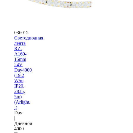
036015
Светодиодная
лента
RZ-
A160-
15mm
24V
Day4000
(19.2
W/m,
IP20,
2835,
5m)
(Arlight,
-)
Day
|
Дневной
4000