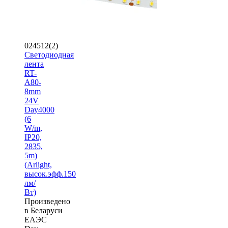
024512(2)
Светодиодная
лента
RT-
A80-
8mm
24V
Day4000
(6
W/m,
IP20,
2835,
5m)
(Arlight,
высок.эфф.150
лм/
Вт)
Произведено
в Беларуси
ЕАЭС