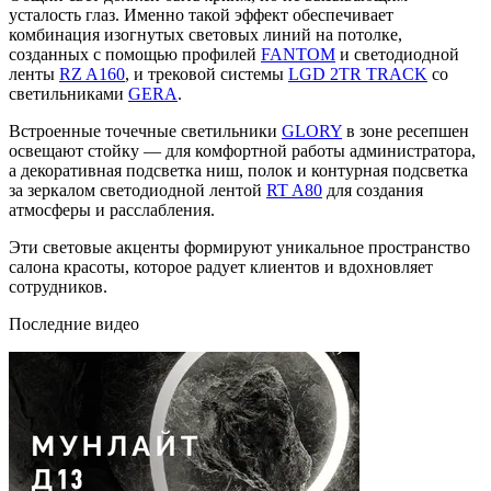
усталость глаз. Именно такой эффект обеспечивает
комбинация изогнутых световых линий на потолке,
созданных с помощью профилей
FANTOM
и светодиодной
ленты
RZ A160
, и трековой системы
LGD 2TR TRACK
со
светильниками
GERA
.
Встроенные точечные светильники
GLORY
в зоне ресепшен
освещают стойку — для комфортной работы администратора,
а декоративная подсветка ниш, полок и контурная подсветка
за зеркалом светодиодной лентой
RT A80
для создания
атмосферы и расслабления.
Эти световые акценты формируют уникальное пространство
салона красоты, которое радует клиентов и вдохновляет
сотрудников.
Последние видео