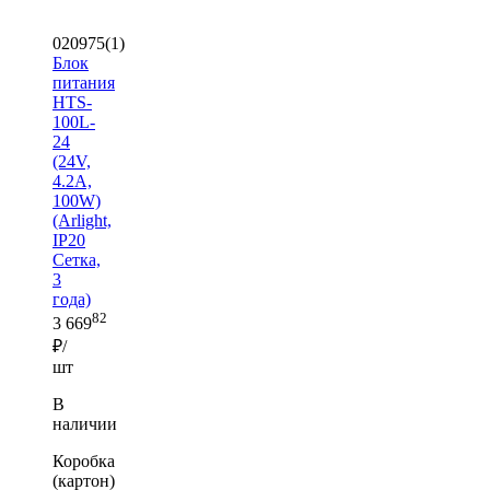
020975(1)
Блок
питания
HTS-
100L-
24
(24V,
4.2A,
100W)
(Arlight,
IP20
Сетка,
3
года)
82
3 669
₽/
шт
В
наличии
Коробка
(картон)