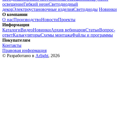
освещение
Гибкий неон
Светодиодный
декор
Электроустановочные изделия
Светодиоды
Новинки
О компании
О нас
Производство
Новости
Проекты
Информация
Каталоги
Видео
Новинки
Архив вебинаров
Статьи
Вопрос-
ответ
Калькуляторы
Схемы монтажа
Файлы и программы
Покупателям
Контакты
Правовая информация
© Разработано в
Arlight
, 2026