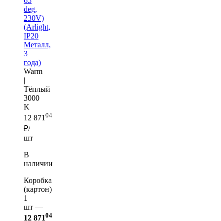
65
deg,
230V)
(Arlight,
IP20
Металл,
3
года)
Warm
|
Тёплый
3000
K
04
12 871
₽/
шт
В
наличии
Коробка
(картон)
1
шт —
04
12 871