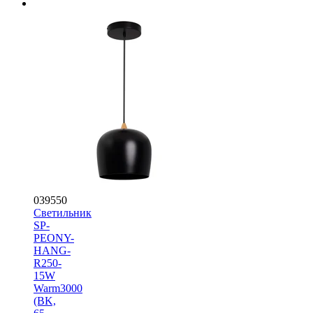
039550
Светильник
SP-
PEONY-
HANG-
R250-
15W
Warm3000
(BK,