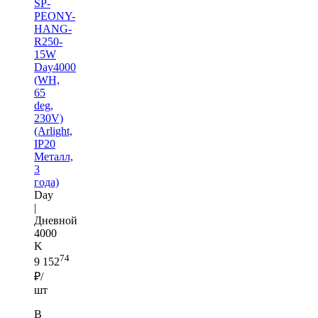
SP-
PEONY-
HANG-
R250-
15W
Day4000
(WH,
65
deg,
230V)
(Arlight,
IP20
Металл,
3
года)
Day
|
Дневной
4000
K
74
9 152
₽/
шт
В