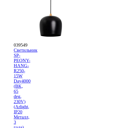
039549
Светильник
SP-
PEONY-
HANG-
R250-
15W
Day4000
(BK,
65
deg,
230V)
(Arlight,
IP20
Металл,
3
года)