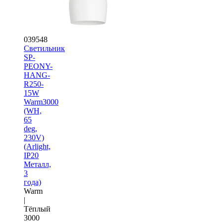
039548
Светильник
SP-
PEONY-
HANG-
R250-
15W
Warm3000
(WH,
65
deg,
230V)
(Arlight,
IP20
Металл,
3
года)
Warm
|
Тёплый
3000