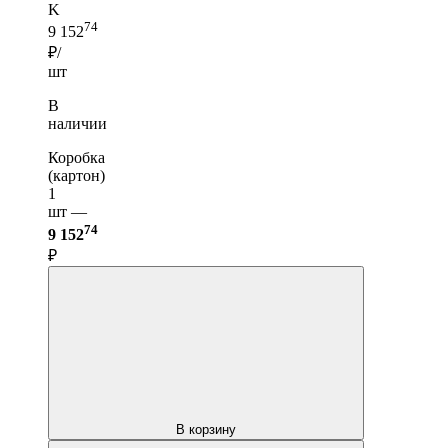
K
74
9 152
₽/
шт
В
наличии
Коробка
(картон)
1
шт —
74
9 152
₽
В корзину