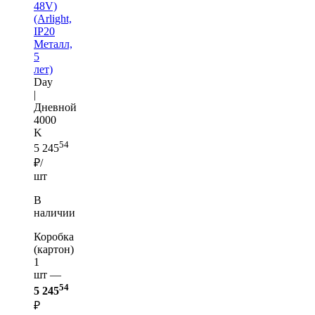
48V)
(Arlight,
IP20
Металл,
5
лет)
Day
|
Дневной
4000
K
54
5 245
₽/
шт
В
наличии
Коробка
(картон)
1
шт —
54
5 245
₽