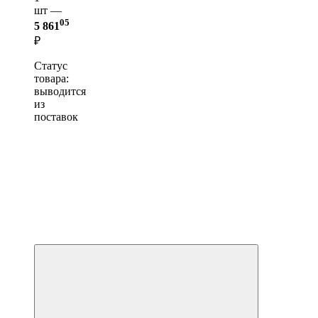
шт —
05
5 861
₽
Статус
товара:
выводится
из
поставок