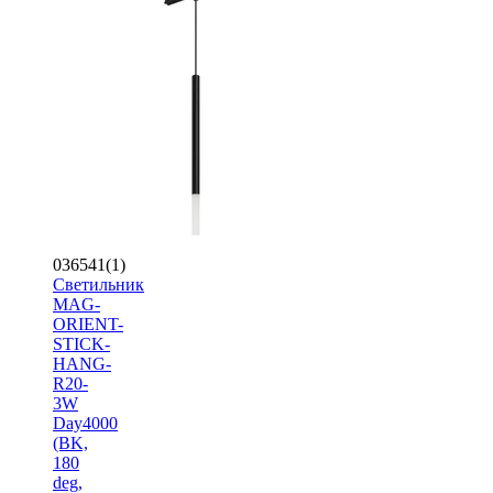
036541(1)
Светильник
MAG-
ORIENT-
STICK-
HANG-
R20-
3W
Day4000
(BK,
180
deg,