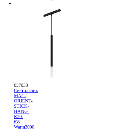
037038
Светильник
MAG-
ORIENT-
STICK-
HANG-
R20-
6W
Warm3000