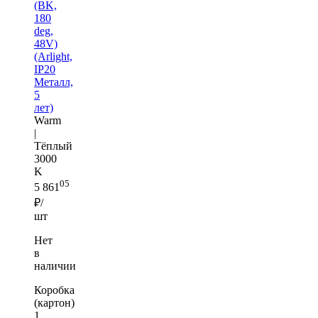
(BK,
180
deg,
48V)
(Arlight,
IP20
Металл,
5
лет)
Warm
|
Тёплый
3000
K
05
5 861
₽/
шт
Нет
в
наличии
Коробка
(картон)
1