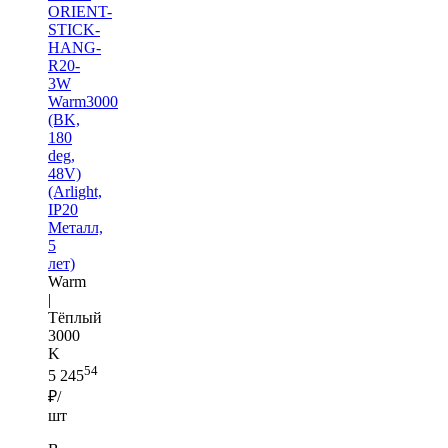
ORIENT-
STICK-
HANG-
R20-
3W
Warm3000
(BK,
180
deg,
48V)
(Arlight,
IP20
Металл,
5
лет)
Warm
|
Тёплый
3000
K
54
5 245
₽/
шт