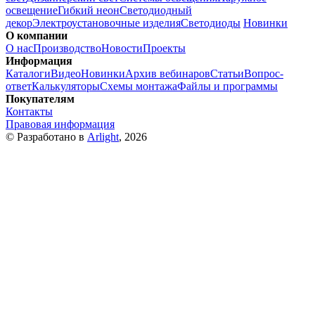
освещение
Гибкий неон
Светодиодный
декор
Электроустановочные изделия
Светодиоды
Новинки
О компании
О нас
Производство
Новости
Проекты
Информация
Каталоги
Видео
Новинки
Архив вебинаров
Статьи
Вопрос-
ответ
Калькуляторы
Схемы монтажа
Файлы и программы
Покупателям
Контакты
Правовая информация
© Разработано в
Arlight
, 2026