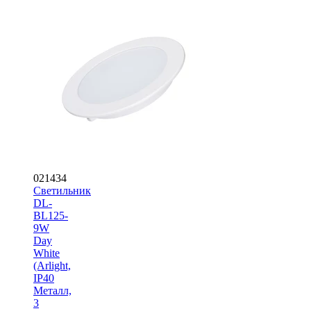
021434
Светильник
DL-
BL125-
9W
Day
White
(Arlight,
IP40
Металл,
3