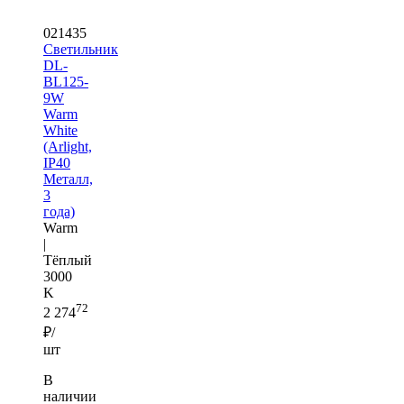
021435
Светильник
DL-
BL125-
9W
Warm
White
(Arlight,
IP40
Металл,
3
года)
Warm
|
Тёплый
3000
K
72
2 274
₽/
шт
В
наличии