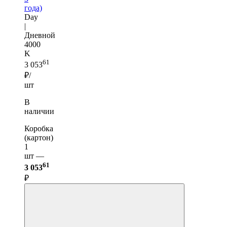
года)
Day
|
Дневной
4000
K
61
3 053
₽/
шт
В
наличии
Коробка
(картон)
1
шт —
61
3 053
₽