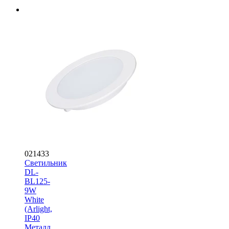
021433
Светильник
DL-
BL125-
9W
White
(Arlight,
IP40
Металл,