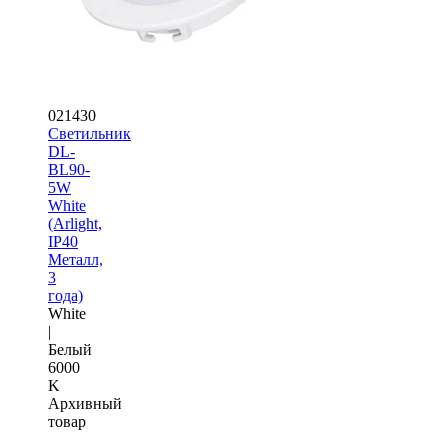
021430
Светильник
DL-
BL90-
5W
White
(Arlight,
IP40
Металл,
3
года)
White
|
Белый
6000
K
Архивный
товар