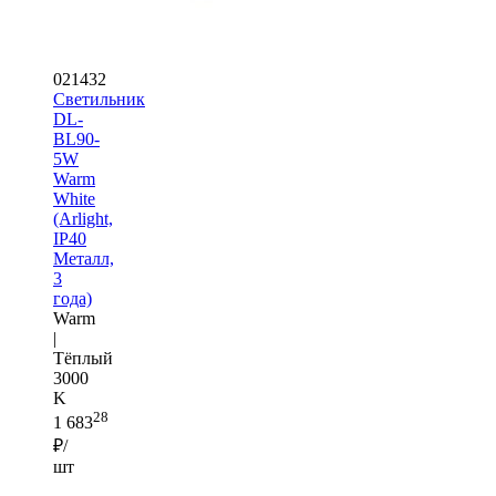
021432
Светильник
DL-
BL90-
5W
Warm
White
(Arlight,
IP40
Металл,
3
года)
Warm
|
Тёплый
3000
K
28
1 683
₽/
шт