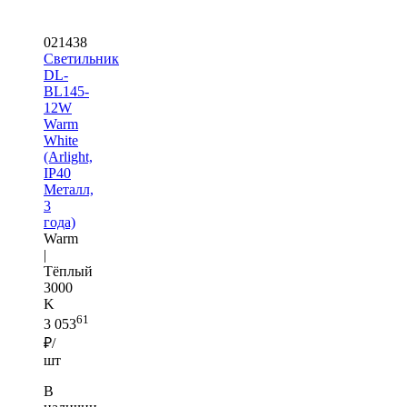
021438
Светильник
DL-
BL145-
12W
Warm
White
(Arlight,
IP40
Металл,
3
года)
Warm
|
Тёплый
3000
K
61
3 053
₽/
шт
В