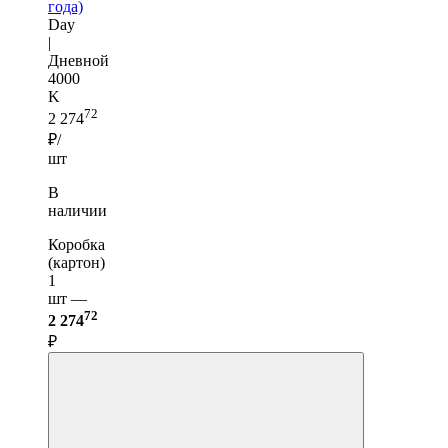
года)
Day
|
Дневной
4000
K
72
2 274
₽/
шт
В
наличии
Коробка
(картон)
1
шт —
72
2 274
₽