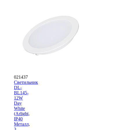
021437
Светильник
DL-
BL145-
12W
Day
White
(Arlight,
IP40
Металл,
3