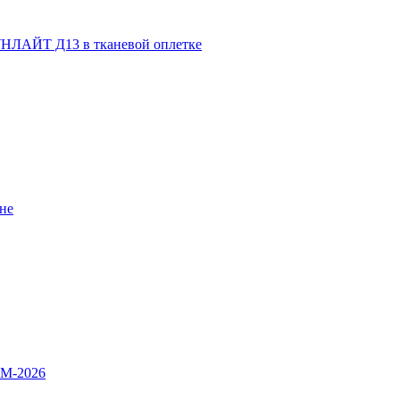
НЛАЙТ Д13 в тканевой оплетке
не
OM-2026