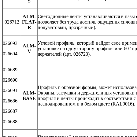
S
ALM-
Светодиодные ленты устанавливаются в пазы о
026712
FLAT-
позволяет без труда достичь ощущения сплошн
R
полуматовый, прозрачный).
Угловой профиль, который найдет свое примен
026693
ALM-
установке на одну сторону профиля или 60° п
V
026694
держателей (арт. 026723).
026689
026690
Профиль г-образной формы, может использоват
026691
ALM-
Экраны, заглушки и держатели для установки 
BASE
профиля и ленты происходит в соответствии с
026686
неанодированном и в белом цвете (RAL9016).
026687
026688