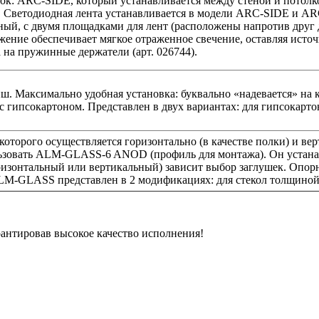
лок: ARC-SIDE, который устанавливается между стеной и пото
е. Светодиодная лента устанавливается в модели ARC-SIDE и 
, с двумя площадками для лент (расположены напротив друг д
жение обеспечивает мягкое отраженное свечение, оставляя исто
 на пружинные держатели (арт. 026744).
ш. Максимально удобная установка: буквально «надевается» на к
с гипсокартоном. Представлен в двух вариантах: для гипсокарто
которого осуществляется горизонтально (в качестве полки) и вер
ьзовать ALM-GLASS-6 ANOD (профиль для монтажа). Он устанавл
горизонтальный или вертикальный) зависит выбор заглушек. Опо
ALM-GLASS представлен в 2 модификациях: для стекол толщиной
рантировав высокое качество исполнения!