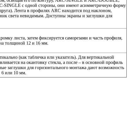
лком, освещая его по контуру, ARC-SINGLE и ARC-DOUBLE,
ARC-SINGLE с одной стороны, они имеют асимметричную форму
руга). Лента в профилях ARC находится под наклоном,
чник света невидимым. Доступны экраны и заглушки для
ромку листа, затем фиксируется саморезами и часть профиля,
на толщиной 12 и 16 мм.
тикально (как табличка или указатель). Для вертикальной
ивается на окантовку стекла, а после – в основной профиль
рные заглушки для горизонтального монтажа дают возможность
 6 или 10 мм.