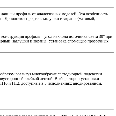
ет данный профиль от аналогичных моделей. Эта особенность
ин. Дополняют профиль заглушки и экраны (матовый,
 конструкция профиля – угол наклона источника света 30° при
черный; заглушки и экраны. Установка спомощью прозрачных
 образом реализуя многообразие светодиодной подсветки.
 двусторонней клейкой лентой. Выбор сторон установки
 H10 и H12, доступные в 3 исполнениях: анодированном,