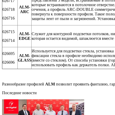
Представлены 3 модели, встраиваемые в пото
026717
которые встраиваются в потолочное отверсти
ALM-
026718
сечения, а профиль ARC-DOUBLE симметричный
ARC
повернута к поверхности профиля. Такое поло
026716
защиты лент от пыли и загрязнений. Установка
026715
ALM-
Служит для контурной подсветки потолков, ни
EDGE
которая остается видимой, шпаклюется вместе 
026714
Используется для подсветки стекла, установка 
026695
ALM-
фиксации стекла в профиле необходимо испол
GLASS
(вместе со стеклом). От способа установки (
026696
использовать профиль как держатель полки. 
Разнообразие профилей
ALM
позволит проявить фантазию, га
Последние новости