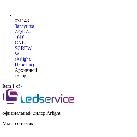
031143
Заглушка
AQUA-
1616-
CAP-
SCREW-
WH
(Arlight,
Пластик)
Архивный
товар
Item 1 of 4
официальный дилер Arlight
Мы в соцсетях