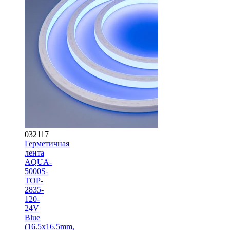
032117
Герметичная
лента
AQUA-
5000S-
TOP-
2835-
120-
24V
Blue
(16.5х16.5mm,