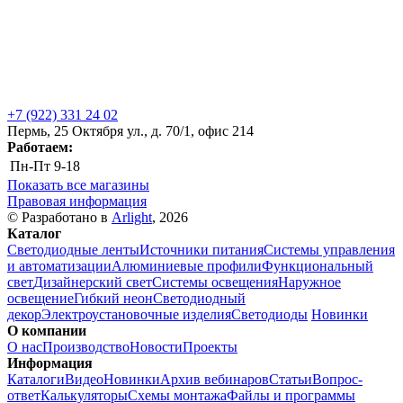
+7 (922) 331 24 02
Пермь, 25 Октября ул., д. 70/1, офис 214
Работаем:
Пн-Пт
9-18
Показать все магазины
Правовая информация
© Разработано в
Arlight
, 2026
Каталог
Светодиодные ленты
Источники питания
Системы управления
и автоматизации
Алюминиевые профили
Функциональный
свет
Дизайнерский свет
Системы освещения
Наружное
освещение
Гибкий неон
Светодиодный
декор
Электроустановочные изделия
Светодиоды
Новинки
О компании
О нас
Производство
Новости
Проекты
Информация
Каталоги
Видео
Новинки
Архив вебинаров
Статьи
Вопрос-
ответ
Калькуляторы
Схемы монтажа
Файлы и программы