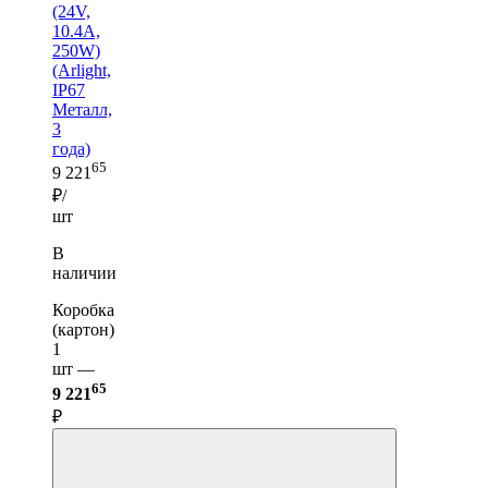
(24V,
10.4A,
250W)
(Arlight,
IP67
Металл,
3
года)
65
9 221
₽/
шт
В
наличии
Коробка
(картон)
1
шт —
65
9 221
₽