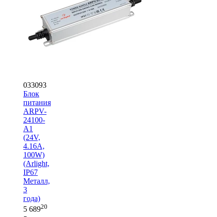
033093
Блок
питания
ARPV-
24100-
A1
(24V,
4.16A,
100W)
(Arlight,
IP67
Металл,
3
года)
20
5 689