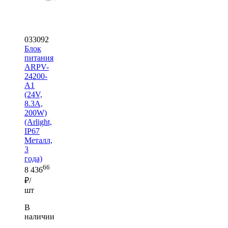
033092
Блок
питания
ARPV-
24200-
A1
(24V,
8.3A,
200W)
(Arlight,
IP67
Металл,
3
года)
66
8 436
₽/
шт
В
наличии