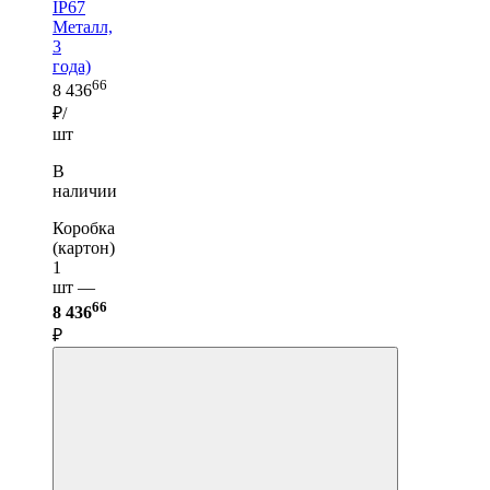
IP67
Металл,
3
года)
66
8 436
₽/
шт
В
наличии
Коробка
(картон)
1
шт —
66
8 436
₽