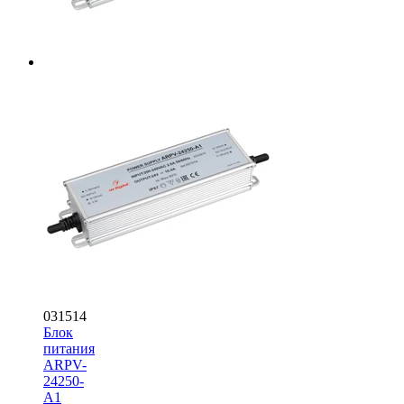
031514
Блок
питания
ARPV-
24250-
A1