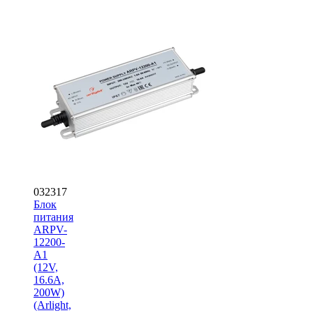
032317
Блок
питания
ARPV-
12200-
A1
(12V,
16.6A,
200W)
(Arlight,