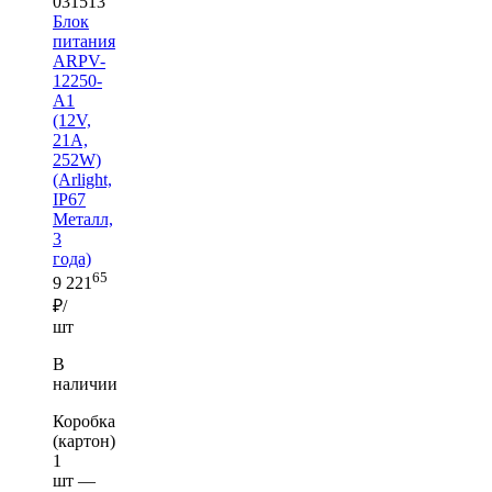
031513
Блок
питания
ARPV-
12250-
A1
(12V,
21A,
252W)
(Arlight,
IP67
Металл,
3
года)
65
9 221
₽/
шт
В
наличии
Коробка
(картон)
1
шт —