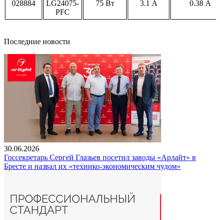
028884
LG24075-
75 Вт
3.1 А
0.38 А
PFC
Последние новости
30.06.2026
Госсекретарь Сергей Глазьев посетил заводы «Арлайт» в
Бресте и назвал их «технико-экономическим чудом»