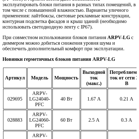
эксплуатировать блоки питания в разных типах помещений, в
том числе с повышенной влажностью. Варианты уличного
применения: лайтбоксы, световые рекламные конструкции,
контурная подсветка фасадов и крыш зданий (необходимо
использовать светодиодную ленту с IP67).
При совместном использовании блоков питания
ARPV-LG
с
диммером можно добиться снижения уровня шума и
обеспечить дополнительный комфорт при эксплуатации.
Новинки герметичных блоков питания ARPV-LG
Выходной
Потребляем
Артикул
Модель
Мощность
ток
ток от сети 2
(макс.)
В
ARPV-
029695
LG24040-
40 Вт
1.67 А
0.21 А
PFC
ARPV-
028883
LG24060-
60 Вт
2.5 А
0.3 А
PFC
ARPV-