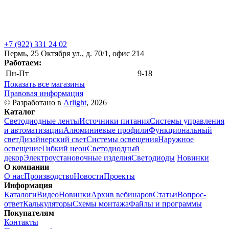
+7 (922) 331 24 02
Пермь, 25 Октября ул., д. 70/1, офис 214
Работаем:
Пн-Пт
9-18
Показать все магазины
Правовая информация
© Разработано в
Arlight
, 2026
Каталог
Светодиодные ленты
Источники питания
Системы управления
и автоматизации
Алюминиевые профили
Функциональный
свет
Дизайнерский свет
Системы освещения
Наружное
освещение
Гибкий неон
Светодиодный
декор
Электроустановочные изделия
Светодиоды
Новинки
О компании
О нас
Производство
Новости
Проекты
Информация
Каталоги
Видео
Новинки
Архив вебинаров
Статьи
Вопрос-
ответ
Калькуляторы
Схемы монтажа
Файлы и программы
Покупателям
Контакты