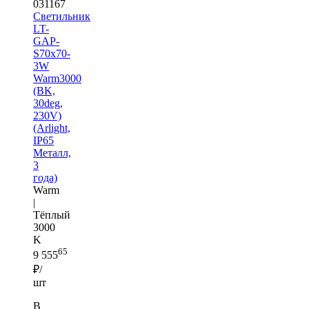
031167
Светильник
LT-
GAP-
S70x70-
3W
Warm3000
(BK,
30deg,
230V)
(Arlight,
IP65
Металл,
3
года)
Warm
|
Тёплый
3000
K
65
9 555
₽/
шт
В