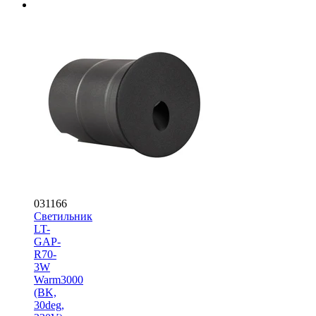
031166
Светильник
LT-
GAP-
R70-
3W
Warm3000
(BK,
30deg,