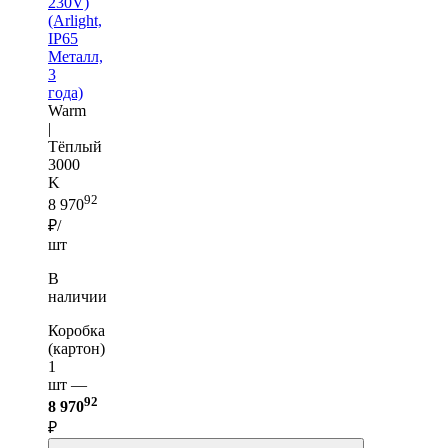
230V)
(Arlight,
IP65
Металл,
3
года)
Warm
|
Тёплый
3000
K
92
8 970
₽/
шт
В
наличии
Коробка
(картон)
1
шт —
92
8 970
₽