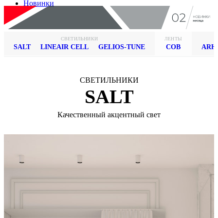
Новинки
СВЕТИЛЬНИКИ
ЛЕНТЫ
SALT
LINEAIR CELL
GELIOS-TUNE
COB
ARH
СВЕТИЛЬНИКИ
SALT
Качественный акцентный свет