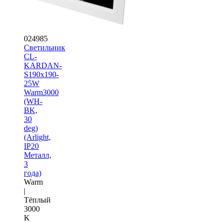
024985
Светильник
CL-
KARDAN-
S190x190-
25W
Warm3000
(WH-
BK,
30
deg)
(Arlight,
IP20
Металл,
3
года)
Warm
|
Тёплый
3000
K