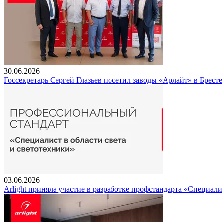
30.06.2026
Госсекретарь Сергей Глазьев посетил заводы «Арлайт» в Брест
03.06.2026
Arlight приняла участие в разработке профстандарта «Специали