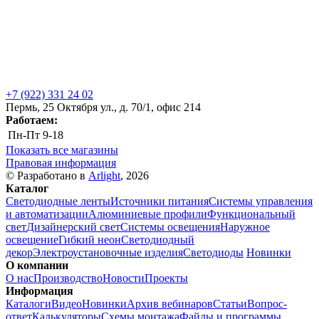
+7 (922) 331 24 02
Пермь, 25 Октября ул., д. 70/1, офис 214
Работаем:
Пн-Пт
9-18
Показать все магазины
Правовая информация
© Разработано в
Arlight
, 2026
Каталог
Светодиодные ленты
Источники питания
Системы управления
и автоматизации
Алюминиевые профили
Функциональный
свет
Дизайнерский свет
Системы освещения
Наружное
освещение
Гибкий неон
Светодиодный
декор
Электроустановочные изделия
Светодиоды
Новинки
О компании
О нас
Производство
Новости
Проекты
Информация
Каталоги
Видео
Новинки
Архив вебинаров
Статьи
Вопрос-
ответ
Калькуляторы
Схемы монтажа
Файлы и программы