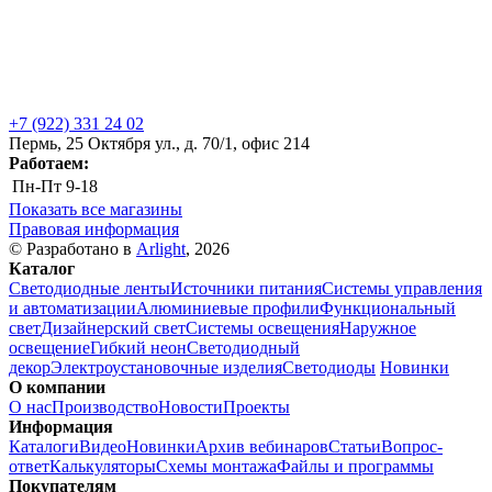
+7 (922) 331 24 02
Пермь, 25 Октября ул., д. 70/1, офис 214
Работаем:
Пн-Пт
9-18
Показать все магазины
Правовая информация
© Разработано в
Arlight
, 2026
Каталог
Светодиодные ленты
Источники питания
Системы управления
и автоматизации
Алюминиевые профили
Функциональный
свет
Дизайнерский свет
Системы освещения
Наружное
освещение
Гибкий неон
Светодиодный
декор
Электроустановочные изделия
Светодиоды
Новинки
О компании
О нас
Производство
Новости
Проекты
Информация
Каталоги
Видео
Новинки
Архив вебинаров
Статьи
Вопрос-
ответ
Калькуляторы
Схемы монтажа
Файлы и программы
Покупателям