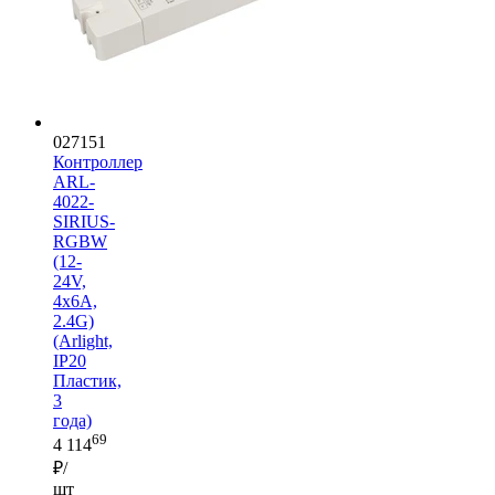
027151
Контроллер
ARL-
4022-
SIRIUS-
RGBW
(12-
24V,
4x6A,
2.4G)
(Arlight,
IP20
Пластик,
3
года)
69
4 114
₽/
шт