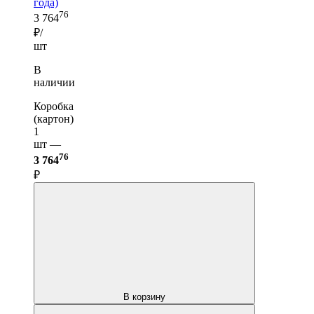
года)
76
3 764
₽/
шт
В
наличии
Коробка
(картон)
1
шт —
76
3 764
₽
В корзину