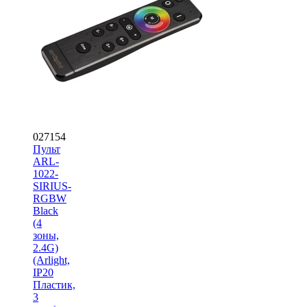
027154
Пульт
ARL-
1022-
SIRIUS-
RGBW
Black
(4
зоны,
2.4G)
(Arlight,
IP20
Пластик,
3