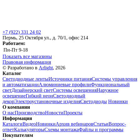
+7 (922) 331 24 02
Пермь, 25 Октября ул., д. 70/1, офис 214
Работаем:
Пн-Пт
9-18
Показать все магазины
Правовая информация
© Разработано в
Arlight
, 2026
Каталог
Светодиодные ленты
Источники питания
Системы управления
и автоматизации
Алюминиевые профили
Функциональный
свет
Дизайнерский свет
Системы освещения
Наружное
освещение
Гибкий неон
Светодиодный
декор
Электроустановочные изделия
Светодиоды
Новинки
О компании
О нас
Производство
Новости
Проекты
Информация
Каталоги
Видео
Новинки
Архив вебинаров
Статьи
Вопрос-
ответ
Калькуляторы
Схемы монтажа
Файлы и программы
Покупателям