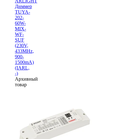
ARLIGHT
Диммер
TUYA-
202-
60W-
MIX-
WF-
SUF
(230V,
433MHz,
900-
1500mA)
(IARL,
-)
Архивный
товар