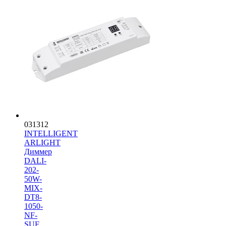
031312
INTELLIGENT
ARLIGHT
Диммер
DALI-
202-
50W-
MIX-
DT8-
1050-
NF-
SUF