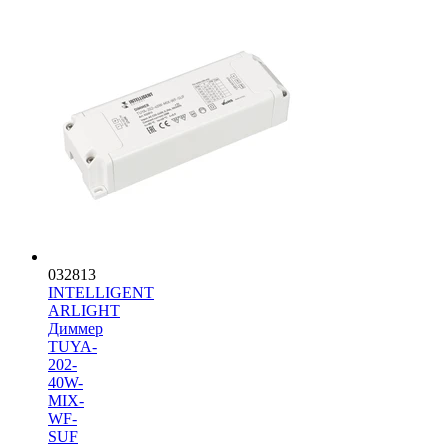
032813
INTELLIGENT
ARLIGHT
Диммер
TUYA-
202-
40W-
MIX-
WF-
SUF