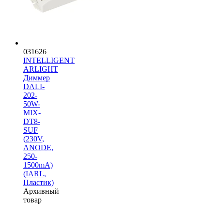
031626
INTELLIGENT
ARLIGHT
Диммер
DALI-
202-
50W-
MIX-
DT8-
SUF
(230V,
ANODE,
250-
1500mА)
(IARL,
Пластик)
Архивный
товар