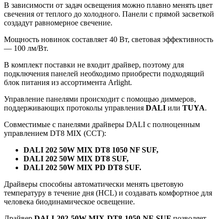
В зависимости от задач освещения можно плавно менять цвет
свечения от теплого до холодного. Панели с прямой засветкой
создадут равномерное свечение.
Мощность новинок составляет 40 Вт, световая эффективность
— 100 лм/Вт.
В комплект поставки не входит драйвер, поэтому для
подключения панелей необходимо приобрести подходящий
блок питания из ассортимента Arlight.
Управление панелями происходит с помощью диммеров,
поддерживающих протоколы управления
DALI
или
TUYA
.
Совместимые с панелями драйверы DALI с полноценным
управлением DT8 MIX (ССТ):
DALI 202 50W MIX DT8 1050 NF SUF,
DALI 202 50W MIX DT8 SUF,
DALI 202 50W MIX PD DT8 SUF.
Драйверы способны автоматически менять цветовую
температуру в течение дня (HCL) и создавать комфортное для
человека биодинамическое освещение.
Драйвер
DALI-202-50W-MIX-DT8-1050-NF-SUF
позволяет