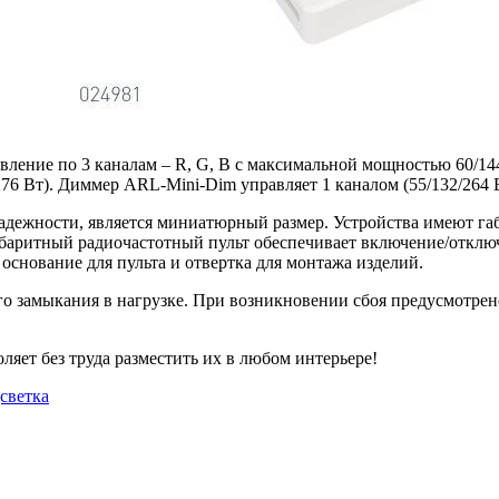
ение по 3 каналам – R, G, B с максимальной мощностью 60/144
76 Вт). Диммер ARL-Mini-Dim управляет 1 каналом (55/132/264 В
адежности, является миниатюрный размер. Устройства имеют га
абаритный радиочастотный пульт обеспечивает включение/отклю
основание для пульта и отвертка для монтажа изделий.
го замыкания в нагрузке. При возникновении сбоя предусмотрен
ляет без труда разместить их в любом интерьере!
дсветка