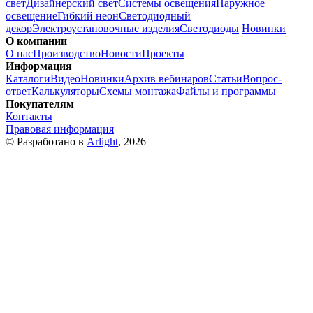
свет
Дизайнерский свет
Системы освещения
Наружное
освещение
Гибкий неон
Светодиодный
декор
Электроустановочные изделия
Светодиоды
Новинки
О компании
О нас
Производство
Новости
Проекты
Информация
Каталоги
Видео
Новинки
Архив вебинаров
Статьи
Вопрос-
ответ
Калькуляторы
Схемы монтажа
Файлы и программы
Покупателям
Контакты
Правовая информация
© Разработано в
Arlight
, 2026