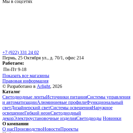
Мы в соцсетях
+7 (922) 331 24 02
Пермь, 25 Октября ул., д. 70/1, офис 214
Работаем:
Пн-Пт
9-18
Показать все магазины
Правовая информация
© Разработано в
Arlight
, 2026
Каталог
Светодиодные ленты
Источники питания
Системы управления
и автоматизации
Алюминиевые профили
Функциональный
свет
Дизайнерский свет
Системы освещения
Наружное
освещение
Гибкий неон
Светодиодный
декор
Электроустановочные изделия
Светодиоды
Новинки
О компании
О нас
Производство
Новости
Проекты