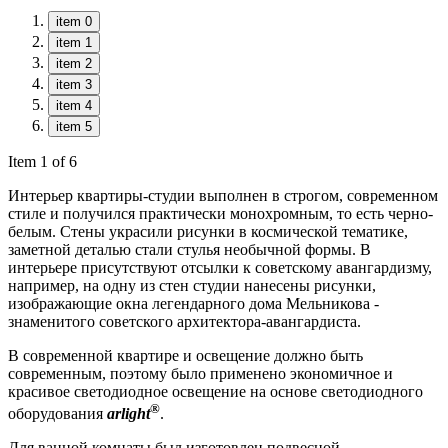
item 0
item 1
item 2
item 3
item 4
item 5
Item 1 of 6
Интерьер квартиры-студии выполнен в строгом, современном
стиле и получился практически монохромным, то есть черно-
белым. Стены украсили рисунки в космической тематике,
заметной деталью стали стулья необычной формы. В
интерьере присутствуют отсылки к советскому авангардизму,
например, на одну из стен студии нанесены рисунки,
изображающие окна легендарного дома Мельникова -
знаменитого советского архитектора-авангардиста.
В современной квартире и освещение должно быть
современным, поэтому было применено экономичное и
красивое светодиодное освещение на основе светодиодного
®
оборудования
arlight
.
Для ванной комнаты был изготовлен подвесной