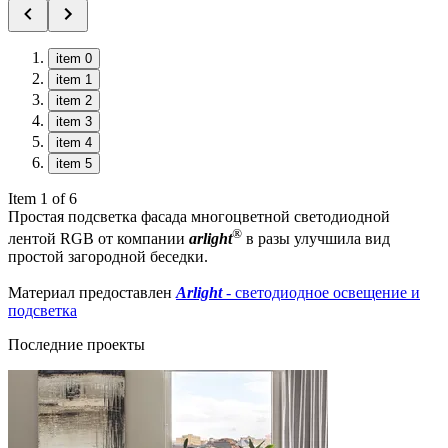
item 0
item 1
item 2
item 3
item 4
item 5
Item 1 of 6
Простая подсветка фасада многоцветной светодиодной
®
лентой RGB от компании
arlight
в разы улучшила вид
простой загородной беседки.
Материал предоставлен
Arlight
- светодиодное освещение и
подсветка
Последние проекты