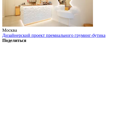
Москва
Дизайнерский проект премиального груминг-бутика
Поделиться