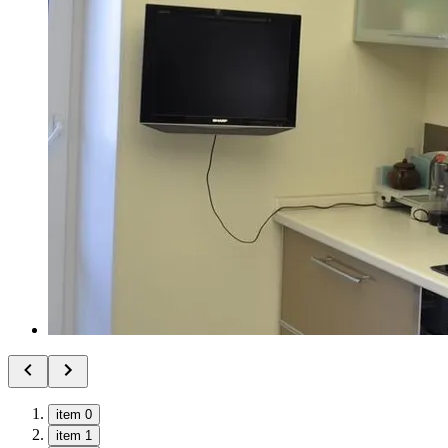
item 0
item 1