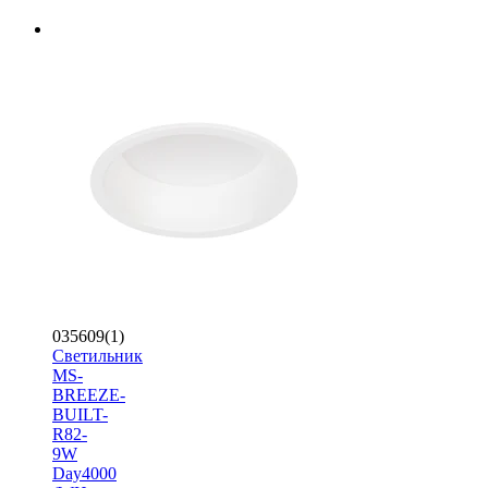
035609(1)
Светильник
MS-
BREEZE-
BUILT-
R82-
9W
Day4000