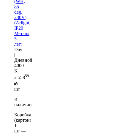
(WH,
85
deg,
230V)
(Arlight,
IP20
Металл,
5
лет)
Day
|
Дневной
4000
K
59
2 558
₽/
шт
В
наличии
Коробка
(картон)
1
шт —