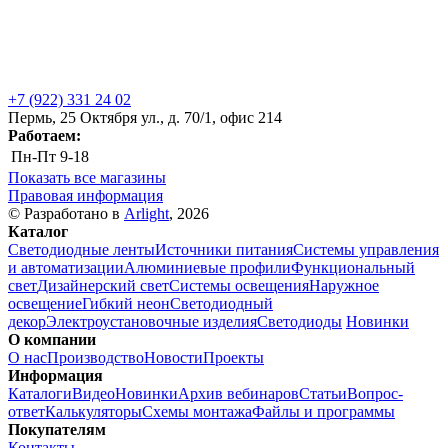
+7 (922) 331 24 02
Пермь, 25 Октября ул., д. 70/1, офис 214
Работаем:
Пн-Пт
9-18
Показать все магазины
Правовая информация
© Разработано в
Arlight
, 2026
Каталог
Светодиодные ленты
Источники питания
Системы управления
и автоматизации
Алюминиевые профили
Функциональный
свет
Дизайнерский свет
Системы освещения
Наружное
освещение
Гибкий неон
Светодиодный
декор
Электроустановочные изделия
Светодиоды
Новинки
О компании
О нас
Производство
Новости
Проекты
Информация
Каталоги
Видео
Новинки
Архив вебинаров
Статьи
Вопрос-
ответ
Калькуляторы
Схемы монтажа
Файлы и программы
Покупателям
Контакты