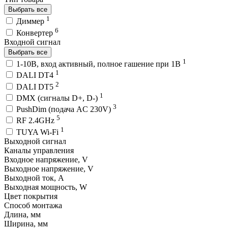
Выбрать все
1
Диммер
6
Конвертер
Входной сигнал
Выбрать все
1
1-10В, вход активный, полное гашение при 1В
1
DALI DT4
2
DALI DT5
1
DMX (сигналы D+, D-)
3
PushDim (подача AC 230V)
5
RF 2.4GHz
1
TUYA Wi-Fi
Выходной сигнал
Каналы управления
Входное напряжение, V
Выходное напряжение, V
Выходной ток, A
Выходная мощность, W
Цвет покрытия
Способ монтажа
Длина, мм
Ширина, мм