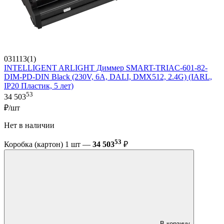
031113(1)
INTELLIGENT ARLIGHT Диммер SMART-TRIAC-601-82-
DIM-PD-DIN Black (230V, 6А, DALI, DMX512, 2.4G) (IARL,
IP20 Пластик, 5 лет)
53
34 503
₽/шт
Нет в наличии
53
Коробка (картон) 1 шт —
34 503
₽
В корзину