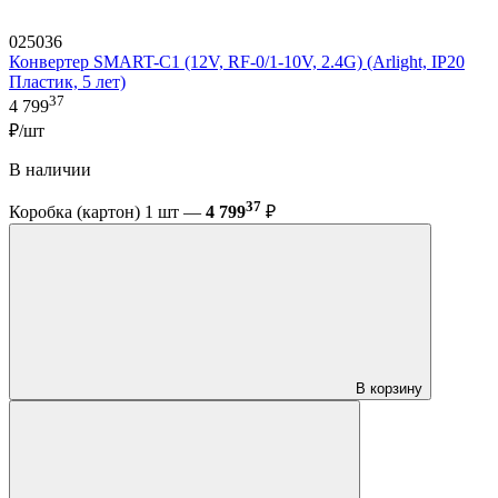
025036
Конвертер SMART-C1 (12V, RF-0/1-10V, 2.4G) (Arlight, IP20
Пластик, 5 лет)
37
4 799
₽/шт
В наличии
37
Коробка (картон) 1 шт —
4 799
₽
В корзину