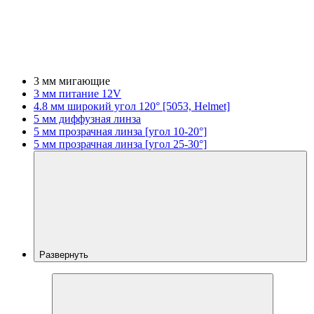
3 мм мигающие
3 мм питание 12V
4.8 мм широкий угол 120° [5053, Helmet]
5 мм диффузная линза
5 мм прозрачная линза [угол 10-20°]
5 мм прозрачная линза [угол 25-30°]
Развернуть