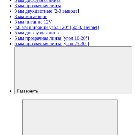
3 мм диффузная линза
3 мм прозрачная линза
3 мм двухцветные [2-3 вывода]
3 мм мигающие
3 мм питание 12V
4.8 мм широкий угол 120° [5053, Helmet]
5 мм диффузная линза
5 мм прозрачная линза [угол 10-20°]
5 мм прозрачная линза [угол 25-30°]
Развернуть