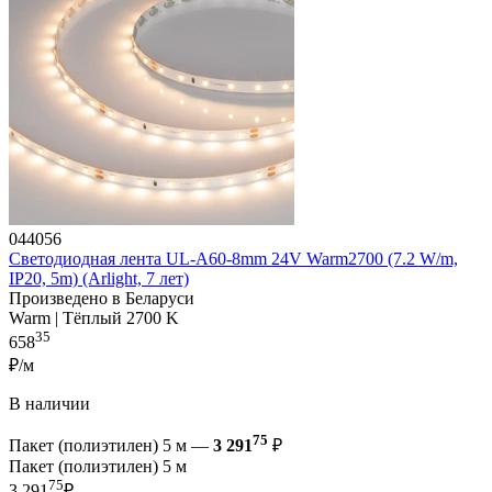
044056
Светодиодная лента UL-A60-8mm 24V Warm2700 (7.2 W/m,
IP20, 5m) (Arlight, 7 лет)
Произведено в Беларуси
Warm | Тёплый 2700 K
35
658
₽/м
В наличии
75
Пакет (полиэтилен) 5 м —
3 291
₽
Пакет (полиэтилен) 5 м
75
3 291
₽