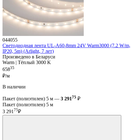
044055
Светодиодная лента UL-A60-8mm 24V Warm3000 (7.2 W/m,
IP20, 5m) (Arlight, 7 лет)
Произведено в Беларуси
Warm | Тёплый 3000 K
35
658
₽/м
В наличии
75
Пакет (полиэтилен) 5 м —
3 291
₽
Пакет (полиэтилен) 5 м
75
3 291
₽