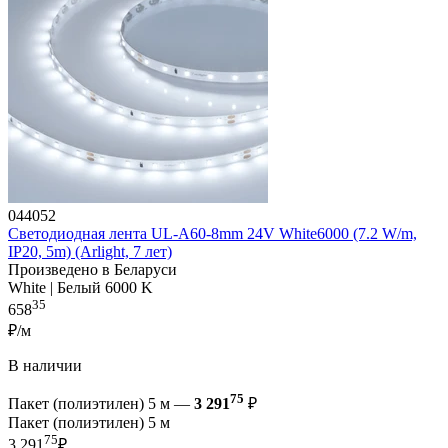
044052
Светодиодная лента UL-A60-8mm 24V White6000 (7.2 W/m,
IP20, 5m) (Arlight, 7 лет)
Произведено в Беларуси
White | Белый 6000 K
35
658
₽/м
В наличии
75
Пакет (полиэтилен) 5 м —
3 291
₽
Пакет (полиэтилен) 5 м
75
3 291
₽