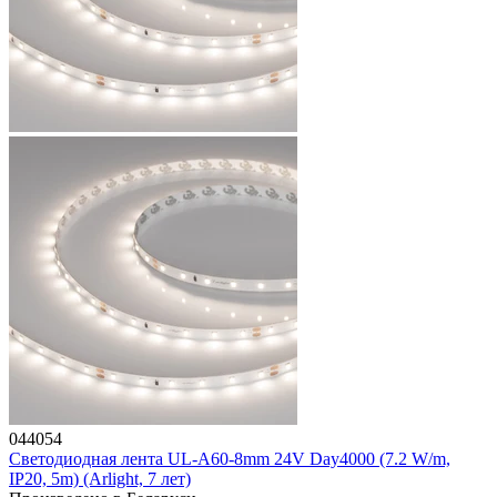
044054
Светодиодная лента UL-A60-8mm 24V Day4000 (7.2 W/m,
IP20, 5m) (Arlight, 7 лет)