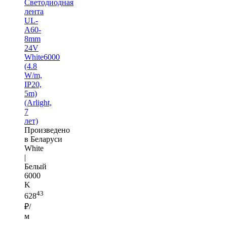
Светодиодная
лента
UL-
A60-
8mm
24V
White6000
(4.8
W/m,
IP20,
5m)
(Arlight,
7
лет)
Произведено
в Беларуси
White
|
Белый
6000
K
43
628
₽/
м