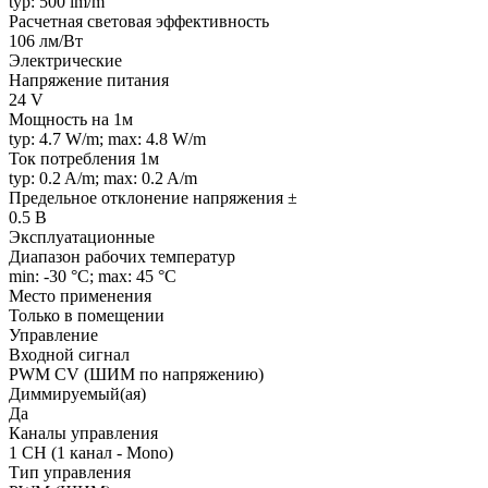
typ: 500 lm/m
Расчетная световая эффективность
106 лм/Вт
Электрические
Напряжение питания
24 V
Мощность на 1м
typ: 4.7 W/m; max: 4.8 W/m
Ток потребления 1м
typ: 0.2 A/m; max: 0.2 A/m
Предельное отклонение напряжения ±
0.5 В
Эксплуатационные
Диапазон рабочих температур
min: -30 °C; max: 45 °C
Место применения
Только в помещении
Управление
Входной сигнал
PWM СV (ШИМ по напряжению)
Диммируемый(ая)
Да
Каналы управления
1 CH (1 канал - Mono)
Тип управления