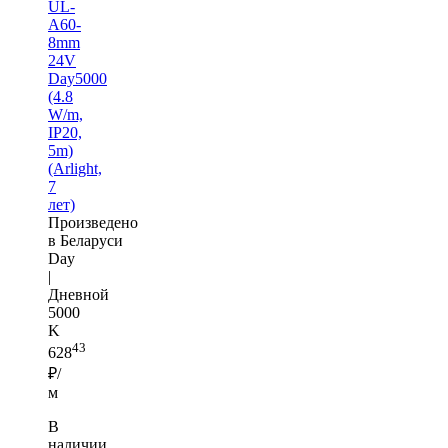
UL-
A60-
8mm
24V
Day5000
(4.8
W/m,
IP20,
5m)
(Arlight,
7
лет)
Произведено
в Беларуси
Day
|
Дневной
5000
K
43
628
₽/
м
В
наличии