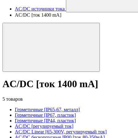
AC/DC источники тока
AC/DC [ток 1400 mA]
AC/DC [ток 1400 mA]
5 товаров
Герметичные [IP65-67, металл]
Герметичные [IP67, пластик]
Герметичные [IP44, пластик]
AC/DC [регулируемый ток]
AC/DC Linear [65-300V, регулируемый ток]
AC/DC бескорпусные IP00 [ток 80-350мА]