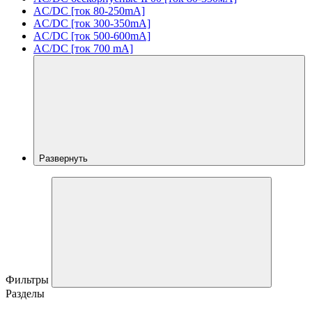
AC/DC [ток 80-250mA]
AC/DC [ток 300-350mA]
AC/DC [ток 500-600mA]
AC/DC [ток 700 mA]
Развернуть
Фильтры
Разделы