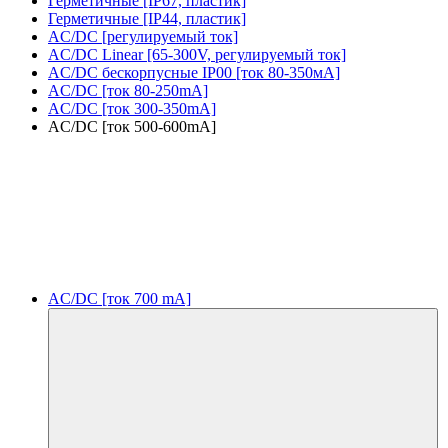
Герметичные [IP67, пластик]
Герметичные [IP44, пластик]
AC/DC [регулируемый ток]
AC/DC Linear [65-300V, регулируемый ток]
AC/DC бескорпусные IP00 [ток 80-350мА]
AC/DC [ток 80-250mA]
AC/DC [ток 300-350mA]
AC/DC [ток 500-600mA]
AC/DC [ток 700 mA]