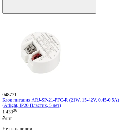
048771
Блок питания ARJ-SP-21-PFC-R (21W, 15-42V, 0.45-0.5A)
(Arlight, IP20 Пластик, 5 лет)
36
1 433
₽/шт
Нет в наличии