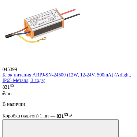
045399
Блок питания ARPJ-SN-24500 (12W, 12-24V, 500mA) (Arlight,
IP65 Металл, 3 года)
35
831
₽/шт
В наличии
35
Коробка (картон) 1 шт —
831
₽