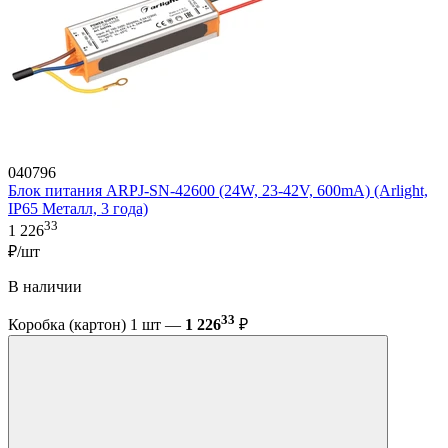
040796
Блок питания ARPJ-SN-42600 (24W, 23-42V, 600mA) (Arlight,
IP65 Металл, 3 года)
33
1 226
₽/шт
В наличии
33
Коробка (картон) 1 шт —
1 226
₽