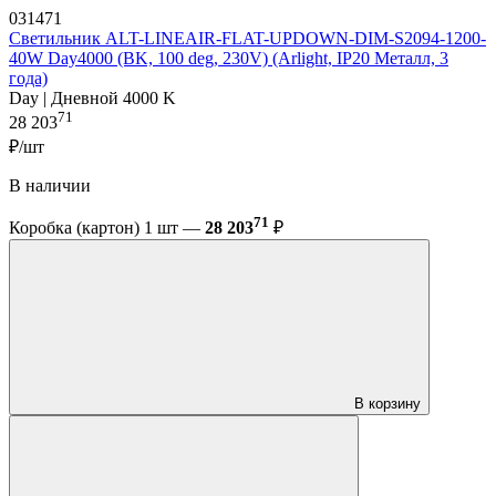
031471
Светильник ALT-LINEAIR-FLAT-UPDOWN-DIM-S2094-1200-
40W Day4000 (BK, 100 deg, 230V) (Arlight, IP20 Металл, 3
года)
Day | Дневной 4000 K
71
28 203
₽/шт
В наличии
71
Коробка (картон) 1 шт —
28 203
₽
В корзину