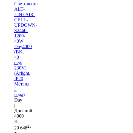
Светильник
ALT-
LINEAIR-
CELL-
UPDOWN-
S2460-
1200-
40W
Day4000
(BK,
40
deg,
230V)
(Arlight,
IP20
Металл,
3
года)
Day
|
Дневной
4000
K
25
20 648