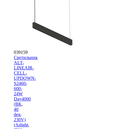
039159
Светильник
ALT-
LINEAIR-
CELL-
UPDOWN-
S2460-
600-
24W
Day4000
(BK,
40
deg,
230V)
(Arlight,