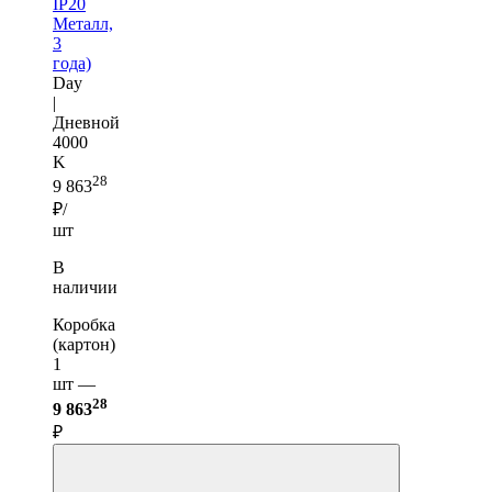
IP20
Металл,
3
года)
Day
|
Дневной
4000
K
28
9 863
₽/
шт
В
наличии
Коробка
(картон)
1
шт —
28
9 863
₽