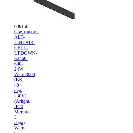
039158
Светильник
ALT-
LINEAIR-
CELL-
UPDOWN-
S2460-
600-
24W
Warm3000
(BK,
40
deg,
230V)
(Arlight,
IP20
Металл,
3
года)
Warm