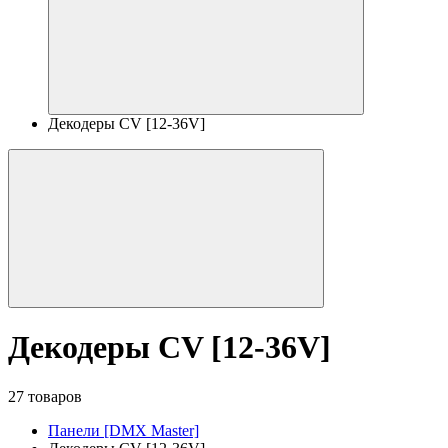
Декодеры CV [12-36V]
Декодеры CV [12-36V]
27 товаров
Панели [DMX Master]