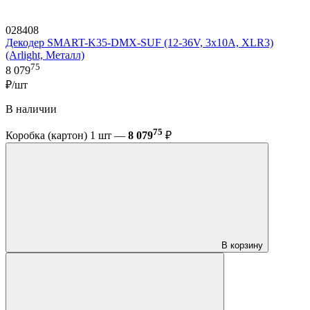
028408
Декодер SMART-K35-DMX-SUF (12-36V, 3x10A, XLR3)
(Arlight, Металл)
75
8 079
₽/шт
В наличии
75
Коробка (картон) 1 шт —
8 079
₽
В корзину