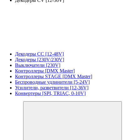
Декодеры CV [12-36V]
Декодеры CC [12-48V]
Декодеры [230V/230V]
Выключатели [230V]
Контроллеры [DMX Master]
Контроллеры STAGE [DMX Master]
Беспроводные удлинители [5-24V]
Усилители, разветвители [12-36V]
Конвертеры [SPI, TRIAC, 0-10V]