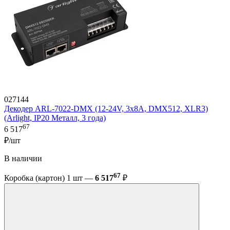
027144
Декодер ARL-7022-DMX (12-24V, 3x8A, DMX512, XLR3)
(Arlight, IP20 Металл, 3 года)
67
6 517
₽/шт
В наличии
67
Коробка (картон) 1 шт —
6 517
₽