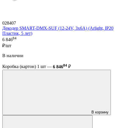
028407
Декодер SMART-DMX-SUF (12-24V, 3x6A) (Arlight, IP20
Пластик, 5 лет)
84
6 846
₽/шт
В наличии
84
Коробка (картон) 1 шт —
6 846
₽
В корзину