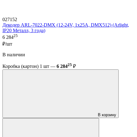
027152
Декодер ARL-7022-DMX (12-24V, 1x25A, DMX512) (Arlight,
IP20 Металл, 3 года)
25
6 284
₽/шт
В наличии
25
Коробка (картон) 1 шт —
6 284
₽
В корзину