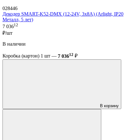
028446
Декодер SMART-K52-DMX (12-24V, 3x8A) (Arlight, IP20
Металл, 5 лет)
12
7 036
₽/шт
В наличии
12
Коробка (картон) 1 шт —
7 036
₽
В корзину