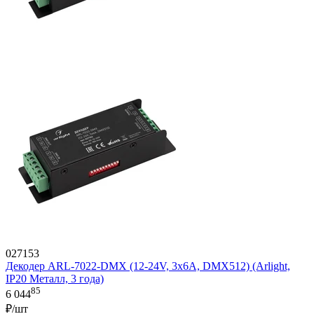
027153
Декодер ARL-7022-DMX (12-24V, 3x6A, DMX512) (Arlight,
IP20 Металл, 3 года)
85
6 044
₽/шт