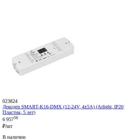
023824
Декодер SMART-K16-DMX (12-24V, 4x5A) (Arlight, IP20
Пластик, 5 лет)
56
6 957
₽/шт
В наличии