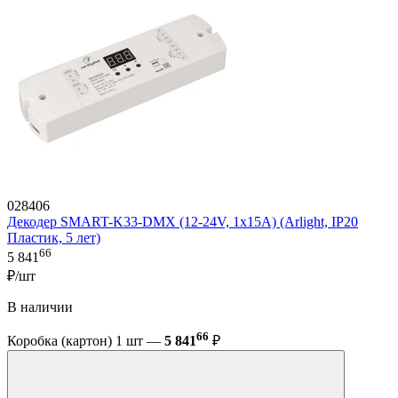
028406
Декодер SMART-K33-DMX (12-24V, 1x15A) (Arlight, IP20
Пластик, 5 лет)
66
5 841
₽/шт
В наличии
66
Коробка (картон) 1 шт —
5 841
₽