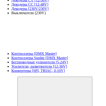
Декодеры CV [12-36V]
Декодеры CC [12-48V]
Декодеры [230V/230V]
Выключатели [230V]
Контроллеры [DMX Master]
Контроллеры Sunlite [DMX Master]
Беспроводные удлинители [5-24V]
Усилители, разветвители [12-36V]
Конвертеры [SPI, TRIAC, 0-10V]