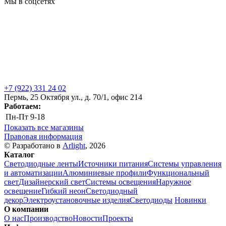
Мы в соцсетях
+7 (922) 331 24 02
Пермь, 25 Октября ул., д. 70/1, офис 214
Работаем:
Пн-Пт
9-18
Показать все магазины
Правовая информация
© Разработано в
Arlight
, 2026
Каталог
Светодиодные ленты
Источники питания
Системы управления
и автоматизации
Алюминиевые профили
Функциональный
свет
Дизайнерский свет
Системы освещения
Наружное
освещение
Гибкий неон
Светодиодный
декор
Электроустановочные изделия
Светодиоды
Новинки
О компании
О нас
Производство
Новости
Проекты