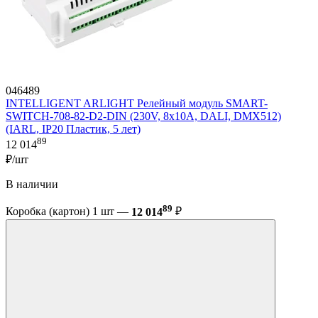
046489
INTELLIGENT ARLIGHT Релейный модуль SMART-
SWITCH-708-82-D2-DIN (230V, 8x10A, DALI, DMX512)
(IARL, IP20 Пластик, 5 лет)
89
12 014
₽/шт
В наличии
89
Коробка (картон) 1 шт —
12 014
₽