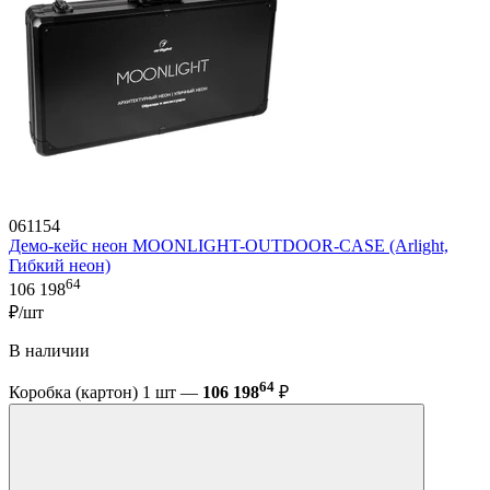
061154
Демо-кейс неон MOONLIGHT-OUTDOOR-CASE (Arlight,
Гибкий неон)
64
106 198
₽/шт
В наличии
64
Коробка (картон) 1 шт —
106 198
₽