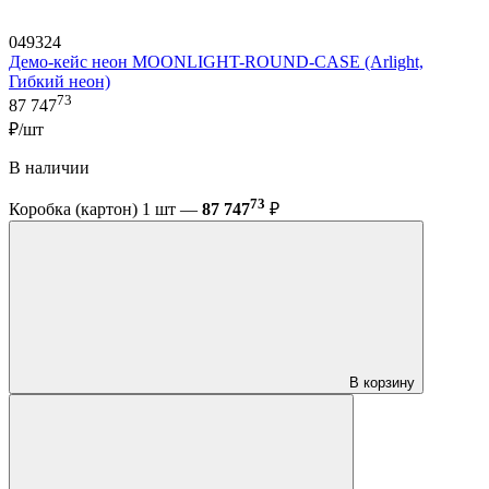
049324
Демо-кейс неон MOONLIGHT-ROUND-CASE (Arlight,
Гибкий неон)
73
87 747
₽/шт
В наличии
73
Коробка (картон) 1 шт —
87 747
₽
В корзину