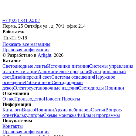
+7 (922) 331 24 02
Пермь, 25 Октября ул., д. 70/1, офис 214
Работаем:
Пн-Пт
9-18
Показать все магазины
Правовая информация
© Разработано в
Arlight
, 2026
Каталог
Светодиодные ленты
Источники питания
Системы управления
и автоматизации
Алюминиевые профили
Функциональный
свет
Дизайнерский свет
Системы освещения
Наружное
освещение
Гибкий неон
Светодиодный
декор
Электроустановочные изделия
Светодиоды
Новинки
О компании
О нас
Производство
Новости
Проекты
Информация
Каталоги
Видео
Новинки
Архив вебинаров
Статьи
Вопрос-
ответ
Калькуляторы
Схемы монтажа
Файлы и программы
Покупателям
Контакты
Правовая информация