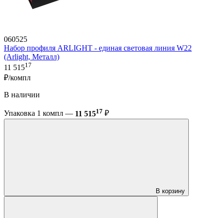
060525
Набор профиля ARLIGHT - единая световая линия W22
(Arlight, Металл)
17
11 515
₽/компл
В наличии
17
Упаковка 1 компл —
11 515
₽
В корзину