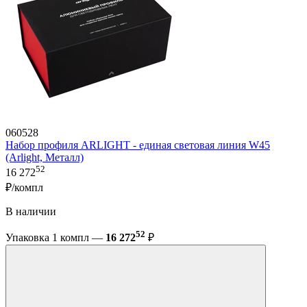
060528
Набор профиля ARLIGHT - единая световая линия W45
(Arlight, Металл)
52
16 272
₽/компл
В наличии
52
Упаковка 1 компл —
16 272
₽