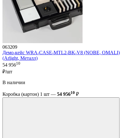
063209
Демо-кейс WRA-CASE-MTL2-BK-V8 (NOBE, OMALI)
(Arlight, Металл)
10
54 956
₽/шт
В наличии
10
Коробка (картон) 1 шт —
54 956
₽