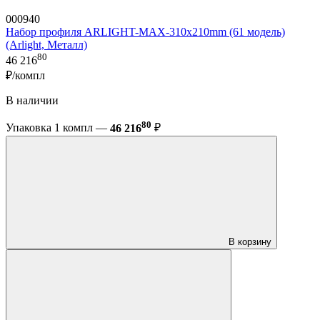
000940
Набор профиля ARLIGHT-MAX-310х210mm (61 модель)
(Arlight, Металл)
80
46 216
₽/компл
В наличии
80
Упаковка 1 компл —
46 216
₽
В корзину