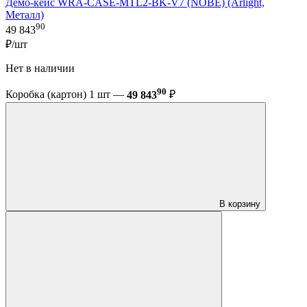
Демо-кейс WRA-CASE-MTL2-BK-V7 (NOBE) (Arlight,
Металл)
90
49 843
₽/шт
Нет в наличии
90
Коробка (картон) 1 шт —
49 843
₽
В корзину